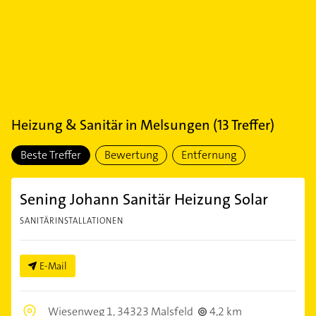
Heizung & Sanitär
in
Melsungen
(
13
Treffer)
Beste Treffer
Bewertung
Entfernung
Sening Johann Sanitär Heizung Solar
SANITÄRINSTALLATIONEN
E-Mail
Wiesenweg 1,
34323 Malsfeld
4,2 km