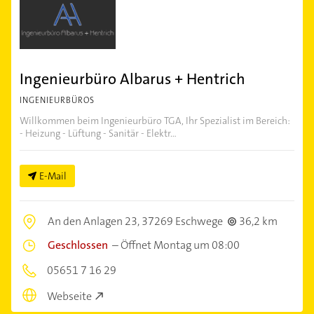
Ingenieurbüro Albarus + Hentrich
INGENIEURBÜROS
Willkommen beim Ingenieurbüro TGA, Ihr Spezialist im Bereich:
- Heizung - Lüftung - Sanitär - Elektr...
E-Mail
An den Anlagen 23,
37269 Eschwege
36,2 km
Geschlossen
–
Öffnet Montag um 08:00
05651 7 16 29
Webseite