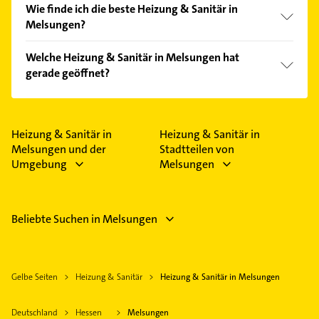
Wie finde ich die beste Heizung & Sanitär in
Melsungen?
Vergleichen Sie alle Anbieter anhand echter
Welche Heizung & Sanitär in Melsungen hat
Kundenmeinungen und profitieren Sie von den
gerade geöffnet?
Empfehlungen. Die Suchergebnisse können Sie sich
einfach nach
Bewertungen
sortiert anzeigen lassen.
Im Anbieter-Bereich finden Sie alle
Öffnungszeiten
.
Bitte beachten Sie, dass diese an Sonn- und
Feiertagen abweichen können.
Heizung & Sanitär in
Heizung & Sanitär in
Melsungen und der
Stadtteilen von
Umgebung
Melsungen
Beliebte Suchen in Melsungen
Gelbe Seiten
Heizung & Sanitär
Heizung & Sanitär in Melsungen
Deutschland
Hessen
Melsungen