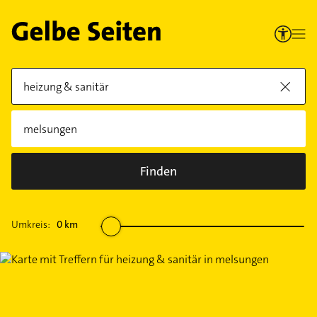
Finden
Umkreis:
0
km