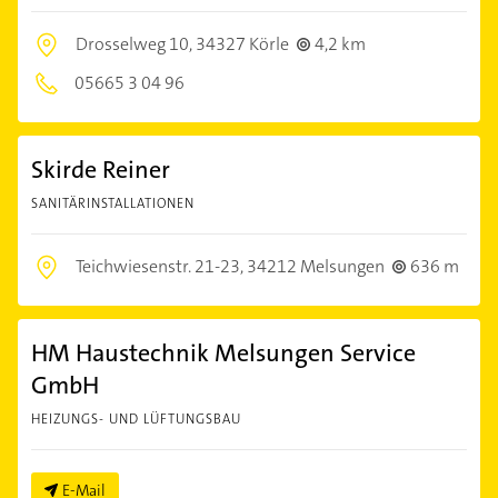
Drosselweg 10,
34327 Körle
4,2 km
05665 3 04 96
Skirde Reiner
SANITÄRINSTALLATIONEN
Teichwiesenstr. 21-23,
34212 Melsungen
636 m
HM Haustechnik Melsungen Service
GmbH
HEIZUNGS- UND LÜFTUNGSBAU
E-Mail