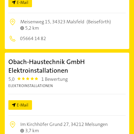
E-Mail
Meisenweg 15,
34323 Malsfeld
(Beiseförth)
5,2 km
05664 14 82
Obach-Haustechnik GmbH
Elektroinstallationen
5,0
1 Bewertung
5.0
ELEKTROINSTALLATIONEN
E-Mail
Im Kirchhöfer Grund 27,
34212 Melsungen
3,7 km