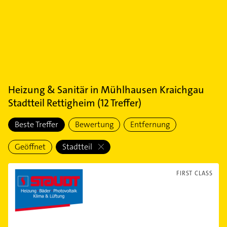
Heizung & Sanitär
in
Mühlhausen Kraichgau
Stadtteil Rettigheim
(
12
Treffer)
Beste Treffer
Bewertung
Entfernung
Geöffnet
Stadtteil
FIRST CLASS