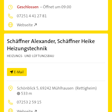
Geschlossen
–
Öffnet um 09:00
07251 4 41 27 81
Webseite
Schäffner Alexander, Schäffner Heike
Heizungstechnik
HEIZUNGS- UND LÜFTUNGSBAU
E-Mail
Schönblick 5,
69242 Mühlhausen
(Rettigheim)
533 m
07253 2 59 15
Webseite