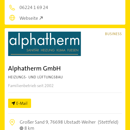
06224 1 69 24
Webseite
BUSINESS
Alphatherm GmbH
HEIZUNGS- UND LÜFTUNGSBAU
Familienbetrieb seit 2002
E-Mail
Großer Sand 9,
76698 Ubstadt-Weiher
(Stettfeld)
8 km