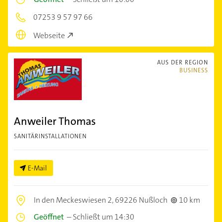
07253 9 57 97 66
Webseite
AUS DER REGION
BUSINESS
Anweiler Thomas
SANITÄRINSTALLATIONEN
E-Mail
In den Meckeswiesen 2,
69226 Nußloch
10 km
Geöffnet
–
Schließt um 14:30