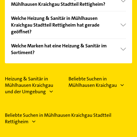
Mühlhausen Kraichgau Stadtteil Rettigheim?
Vergleichen Sie alle Anbieter anhand echter
Welche Heizung & Sanitär in Mühlhausen
Kundenmeinungen und profitieren Sie von den
Kraichgau Stadtteil Rettigheim hat gerade
Empfehlungen. Die Suchergebnisse können Sie sich
geöffnet?
einfach nach
Bewertungen
sortiert anzeigen lassen.
Im Anbieter-Bereich finden Sie alle
Öffnungszeiten
.
Welche Marken hat eine Heizung & Sanitär im
Bitte beachten Sie, dass diese an Sonn- und
Sortiment?
Feiertagen abweichen können.
Die Heizung & Sanitär verkauft Marken wie Hansa,
Duravit, Kermi, Viessmann und hansgrohe.
Heizung & Sanitär in
Beliebte Suchen in
Mühlhausen Kraichgau
Mühlhausen Kraichgau
und der Umgebung
Beliebte Suchen in Mühlhausen Kraichgau Stadtteil
Rettigheim