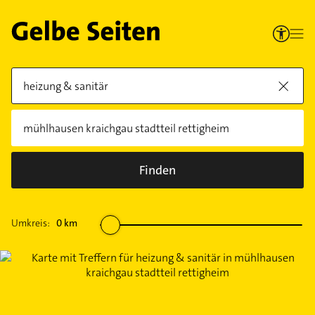
Finden
Umkreis:
0
km