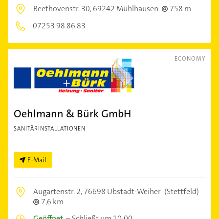
Beethovenstr. 30,
69242 Mühlhausen
758 m
07253 98 86 83
ECONOMY
Oehlmann & Bürk GmbH
SANITÄRINSTALLATIONEN
E-Mail
Augartenstr. 2,
76698 Ubstadt-Weiher
(Stettfeld)
7,6 km
Geöffnet
–
Schließt um 10:00