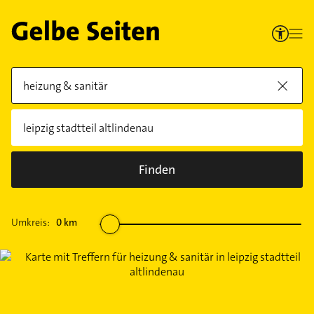
Finden
Umkreis:
0
km