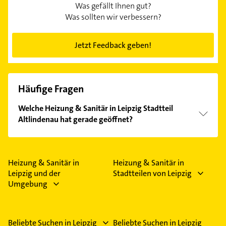
Was gefällt Ihnen gut?
Was sollten wir verbessern?
Jetzt Feedback geben!
Häufige Fragen
Welche Heizung & Sanitär in Leipzig Stadtteil
Altlindenau hat gerade geöffnet?
Im Anbieter-Bereich finden Sie alle
Öffnungszeiten
.
Bitte beachten Sie, dass diese an Sonn- und
Feiertagen abweichen können.
Heizung & Sanitär in
Heizung & Sanitär in
Leipzig und der
Stadtteilen von Leipzig
Umgebung
Beliebte Suchen in Leipzig
Beliebte Suchen in Leipzig