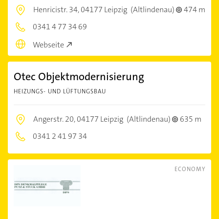
Henricistr. 34,
04177 Leipzig
(Altlindenau)
474 m
0341 4 77 34 69
Webseite
Otec Objektmodernisierung
HEIZUNGS- UND LÜFTUNGSBAU
Angerstr. 20,
04177 Leipzig
(Altlindenau)
635 m
0341 2 41 97 34
ECONOMY