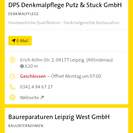
DPS Denkmalpflege Putz & Stuck GmbH
DENKMALPFLEGE
Handwerkliche Qualifikation - Denkmalgerechte Restauration
E-Mail
Erich-Köhn-Str. 2,
04177 Leipzig
(Altlindenau)
620 m
Geschlossen
–
Öffnet Montag um 07:00
0341 4 94 67 27
Webseite
Baureparaturen Leipzig West GmbH
BAUUNTERNEHMEN