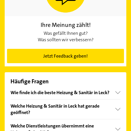
Ihre Meinung zählt!
Was gefällt Ihnen gut?
Was sollten wir verbessern?
Jetzt Feedback geben!
Häufige Fragen
Wie finde ich die beste Heizung & Sanitär in Leck?
Vergleichen Sie alle Anbieter anhand echter
Welche Heizung & Sanitär in Leck hat gerade
Kundenmeinungen und profitieren Sie von den
geöffnet?
Empfehlungen. Die Suchergebnisse können Sie sich
einfach nach
Bewertungen
sortiert anzeigen lassen.
Im Anbieter-Bereich finden Sie alle
Öffnungszeiten
.
Welche Dienstleistungen übernimmt eine
Bitte beachten Sie, dass diese an Sonn- und