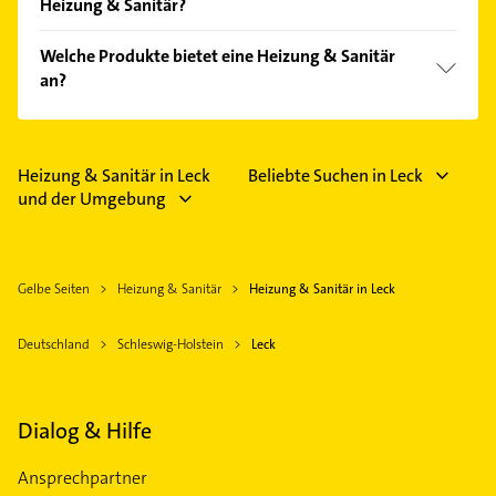
Heizung & Sanitär?
Feiertagen abweichen können.
Folgende Leistungen werden angeboten:
Welche Produkte bietet eine Heizung & Sanitär
Energieberatung, Heizung und Lüftungstechnik.
an?
Das Angebot umfasst unter anderem Gasheizungen,
Heizungsanlagen, Ölheizungen und Wärmepumpen.
Heizung & Sanitär in Leck
Beliebte Suchen in Leck
und der Umgebung
Gelbe Seiten
Heizung & Sanitär
Heizung & Sanitär in Leck
Deutschland
Schleswig-Holstein
Leck
Dialog & Hilfe
Ansprechpartner