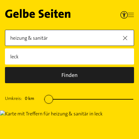
Finden
Umkreis:
0
km