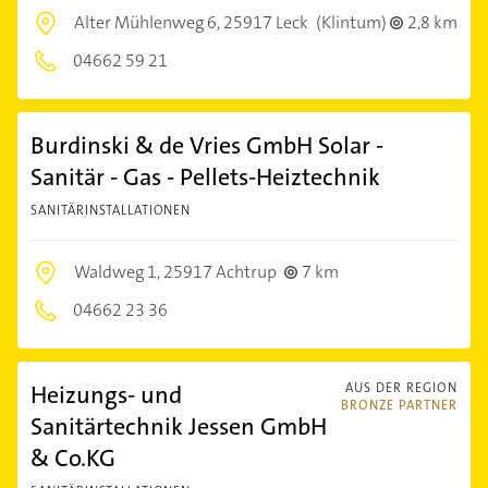
Alter Mühlenweg 6,
25917 Leck
(Klintum)
2,8 km
04662 59 21
Burdinski & de Vries GmbH Solar -
Sanitär - Gas - Pellets-Heiztechnik
SANITÄRINSTALLATIONEN
Waldweg 1,
25917 Achtrup
7 km
04662 23 36
Heizungs- und
AUS DER REGION
BRONZE PARTNER
Sanitärtechnik Jessen GmbH
& Co.KG