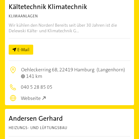
Kältetechnik Klimatechnik
KLIMAANLAGEN
Wir kühlen den Norden! Bereits seit über 30 Jahren ist die
Delewski Kälte- und Klimatechnik G...
E-Mail
Oehleckerring 6B,
22419 Hamburg
(Langenhorn)
141 km
040 5 28 85 05
Webseite
Andersen Gerhard
HEIZUNGS- UND LÜFTUNGSBAU