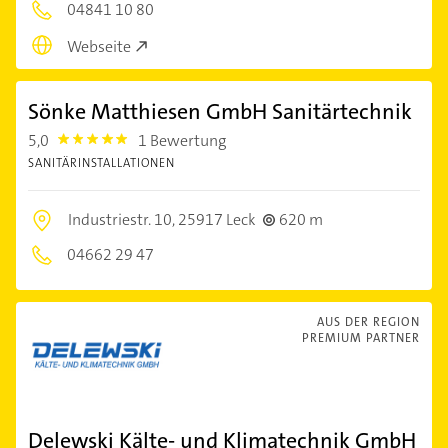
04841 10 80
Webseite
Sönke Matthiesen GmbH Sanitärtechnik
5,0
1 Bewertung
5.0
SANITÄRINSTALLATIONEN
Industriestr. 10,
25917 Leck
620 m
04662 29 47
AUS DER REGION
PREMIUM PARTNER
Delewski Kälte- und Klimatechnik GmbH