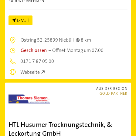
BAUUNTERNEHMEN
E-Mail
Ostring 52,
25899 Niebüll
8 km
Geschlossen
–
Öffnet Montag um 07:00
0171 7 87 05 00
Webseite
AUS DER REGION
GOLD PARTNER
HTL Husumer Trocknungstechnik, &
Leckortung GmbH