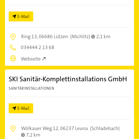
E-Mail
Ring 13,
06686 Lützen
(Michlitz)
2,1 km
034444 2 13 68
Webseite
SKI Sanitär-Komplettinstallations GmbH
SANITÄRINSTALLATIONEN
E-Mail
Wölkauer Weg 12,
06237 Leuna
(Schladebach)
7,2 km