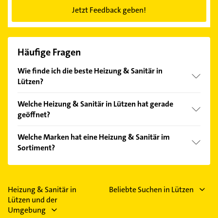
Jetzt Feedback geben!
Häufige Fragen
Wie finde ich die beste Heizung & Sanitär in
Lützen?
Vergleichen Sie alle Anbieter anhand echter
Welche Heizung & Sanitär in Lützen hat gerade
Kundenmeinungen und profitieren Sie von den
geöffnet?
Empfehlungen. Die Suchergebnisse können Sie sich
einfach nach
Bewertungen
sortiert anzeigen lassen.
Im Anbieter-Bereich finden Sie alle
Öffnungszeiten
.
Welche Marken hat eine Heizung & Sanitär im
Bitte beachten Sie, dass diese an Sonn- und
Sortiment?
Feiertagen abweichen können.
Die Heizung & Sanitär verkauft Marken wie
Buderus, Geberit, Junkers, Kermi und Vaillant.
Heizung & Sanitär in
Beliebte Suchen in Lützen
Lützen und der
Umgebung