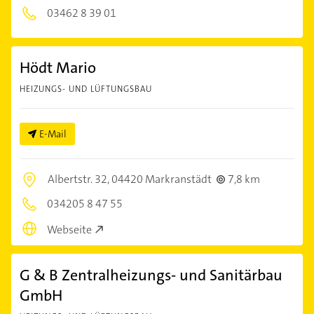
03462 8 39 01
Hödt Mario
HEIZUNGS- UND LÜFTUNGSBAU
E-Mail
Albertstr. 32,
04420 Markranstädt
7,8 km
034205 8 47 55
Webseite
G & B Zentralheizungs- und Sanitärbau
GmbH