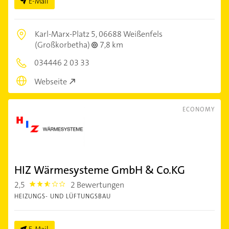
E-Mail
Karl-Marx-Platz 5,
06688 Weißenfels
(Großkorbetha)
7,8 km
034446 2 03 33
Webseite
ECONOMY
HIZ Wärmesysteme GmbH & Co.KG
2,5
2 Bewertungen
2.5
HEIZUNGS- UND LÜFTUNGSBAU
E-Mail