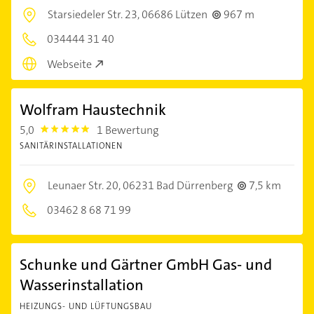
Starsiedeler Str. 23,
06686 Lützen
967 m
034444 31 40
Webseite
Wolfram Haustechnik
5,0
1 Bewertung
5.0
SANITÄRINSTALLATIONEN
Leunaer Str. 20,
06231 Bad Dürrenberg
7,5 km
03462 8 68 71 99
Schunke und Gärtner GmbH Gas- und
Wasserinstallation
HEIZUNGS- UND LÜFTUNGSBAU