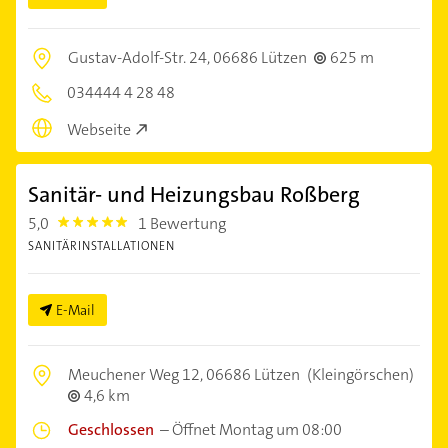
Gustav-Adolf-Str. 24,
06686 Lützen
625 m
034444 4 28 48
Webseite
Sanitär- und Heizungsbau Roßberg
5,0
1 Bewertung
5.0
SANITÄRINSTALLATIONEN
E-Mail
Meuchener Weg 12,
06686 Lützen
(Kleingörschen)
4,6 km
Geschlossen
–
Öffnet Montag um 08:00