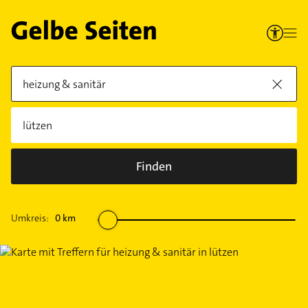
Finden
Umkreis:
0
km