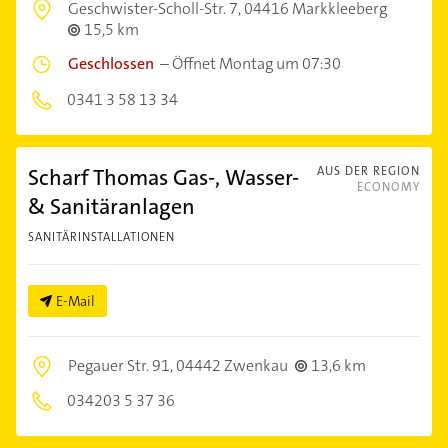
Geschwister-Scholl-Str. 7,
04416 Markkleeberg
15,5 km
Geschlossen
–
Öffnet Montag um 07:30
0341 3 58 13 34
Scharf Thomas Gas-, Wasser-
AUS DER REGION
ECONOMY
& Sanitäranlagen
SANITÄRINSTALLATIONEN
E-Mail
Pegauer Str. 91,
04442 Zwenkau
13,6 km
034203 5 37 36