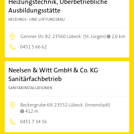
Heizungstechnik, Überbetriebliche
Ausbildungsstätte
HEIZUNGS- UND LÜFTUNGSBAU
Geniner Str. 82,
23560 Lübeck
(St. Jürgen)
2,6 km
0451 5 66 62
Neelsen & Witt GmbH & Co. KG
Sanitärfachbetrieb
SANITÄRINSTALLATIONEN
Beckergrube 69,
23552 Lübeck
(Innenstadt)
412 m
0451 7 34 56