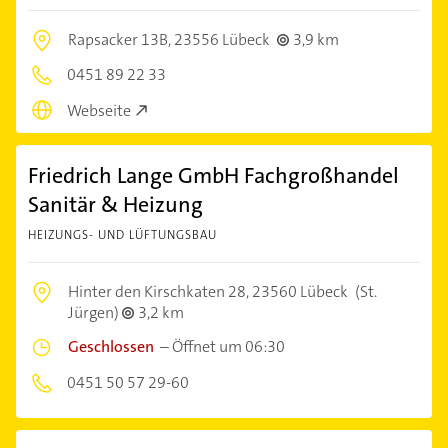
Rapsacker 13B,
23556 Lübeck
3,9 km
0451 89 22 33
Webseite
Friedrich Lange GmbH Fachgroßhandel
Sanitär & Heizung
HEIZUNGS- UND LÜFTUNGSBAU
Hinter den Kirschkaten 28,
23560 Lübeck
(St.
Jürgen)
3,2 km
Geschlossen
–
Öffnet um 06:30
0451 50 57 29-60