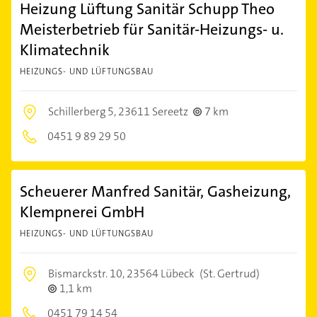
Heizung Lüftung Sanitär Schupp Theo
Meisterbetrieb für Sanitär-Heizungs- u.
Klimatechnik
HEIZUNGS- UND LÜFTUNGSBAU
Schillerberg 5,
23611 Sereetz
7 km
0451 9 89 29 50
Scheuerer Manfred Sanitär, Gasheizung,
Klempnerei GmbH
HEIZUNGS- UND LÜFTUNGSBAU
Bismarckstr. 10,
23564 Lübeck
(St. Gertrud)
1,1 km
0451 79 14 54