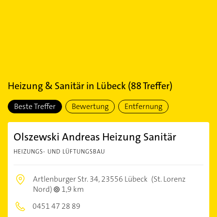
Heizung & Sanitär
in
Lübeck
(
88
Treffer)
Beste Treffer
Bewertung
Entfernung
Olszewski Andreas Heizung Sanitär
HEIZUNGS- UND LÜFTUNGSBAU
Artlenburger Str. 34,
23556 Lübeck
(St. Lorenz
Nord)
1,9 km
0451 47 28 89