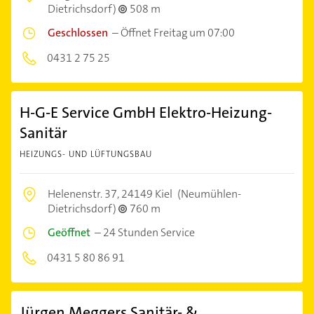
Dietrichsdorf)
508 m
Geschlossen
–
Öffnet Freitag um 07:00
0431 2 75 25
H-G-E Service GmbH Elektro-Heizung-
Sanitär
HEIZUNGS- UND LÜFTUNGSBAU
Helenenstr. 37,
24149 Kiel
(Neumühlen-
Dietrichsdorf)
760 m
Geöffnet
–
24 Stunden Service
0431 5 80 86 91
Jürgen Meggers Sanitär- &