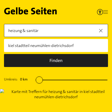
Finden
Umkreis:
0
km