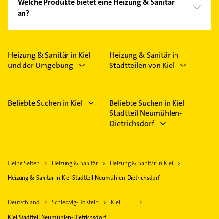
Welche Produkte bietet eine Heizung & Sanitär
Energieberatung, Installationen für die
an?
Abwasserentsorgung, Installationen für die
Wasserversorgung, Klempner und Planung.
Das Angebot umfasst unter anderem Gasheizungen,
Heizungsanlagen und Ölheizungen.
Heizung & Sanitär in Kiel
Heizung & Sanitär in
und der Umgebung
Stadtteilen von Kiel
Beliebte Suchen in Kiel
Beliebte Suchen in Kiel
Stadtteil Neumühlen-
Dietrichsdorf
Gelbe Seiten
Heizung & Sanitär
Heizung & Sanitär in Kiel
Heizung & Sanitär in Kiel Stadtteil Neumühlen-Dietrichsdorf
Deutschland
Schleswig-Holstein
Kiel
Kiel Stadtteil Neumühlen-Dietrichsdorf