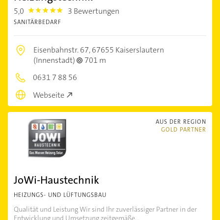
5,0
3 Bewertungen
5.0
SANITÄRBEDARF
Eisenbahnstr. 67,
67655 Kaiserslautern
(Innenstadt)
701 m
0631 7 88 56
Webseite
AUS DER REGION
GOLD PARTNER
JoWi-Haustechnik
HEIZUNGS- UND LÜFTUNGSBAU
Qualität und Leistung Wir sind Ihr zuverlässiger Partner in der
Entwicklung und Umsetzung zeitgemäße...