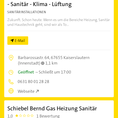
- Sanitär - Klima - Lüftung
SANITÄRINSTALLATIONEN
Zukunft. Schon heute. Wenn es um die Bereiche Heizung, Sanitär
und Haustechnik geht, sind wir als To...
E-Mail
Barbarossastr. 64,
67655 Kaiserslautern
(Innenstadt)
1,1 km
Geöffnet
–
Schließt um 17:00
0631 80 01 28 28
Webseite
Schiebel Bernd Gas Heizung Sanitär
1,0
1 Bewertung
1.0