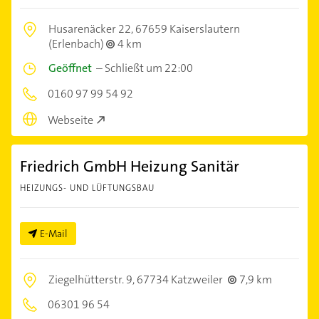
Husarenäcker 22,
67659 Kaiserslautern
(Erlenbach)
4 km
Geöffnet
–
Schließt um 22:00
0160 97 99 54 92
Webseite
Friedrich GmbH Heizung Sanitär
HEIZUNGS- UND LÜFTUNGSBAU
E-Mail
Ziegelhütterstr. 9,
67734 Katzweiler
7,9 km
06301 96 54