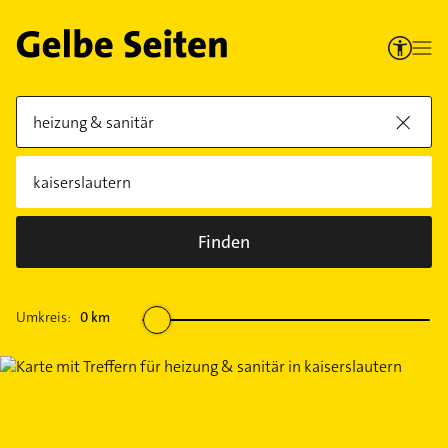
Finden
Umkreis:
0
km