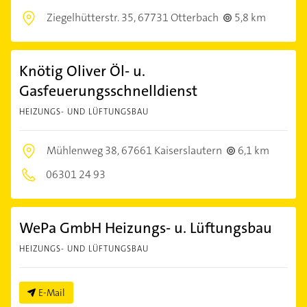
Ziegelhütterstr. 35,
67731 Otterbach
5,8 km
Knötig Oliver Öl- u.
Gasfeuerungsschnelldienst
HEIZUNGS- UND LÜFTUNGSBAU
Mühlenweg 38,
67661 Kaiserslautern
6,1 km
06301 24 93
WePa GmbH Heizungs- u. Lüftungsbau
HEIZUNGS- UND LÜFTUNGSBAU
E-Mail