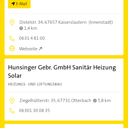
E-Mail
Distelstr. 34,
67657 Kaiserslautern
(Innenstadt)
1,4 km
0631 4 81 00
Webseite
Hunsinger Gebr. GmbH Sanitär Heizung
Solar
HEIZUNGS- UND LÜFTUNGSBAU
Ziegelhütterstr. 35,
67731 Otterbach
5,8 km
06301 30 08 35