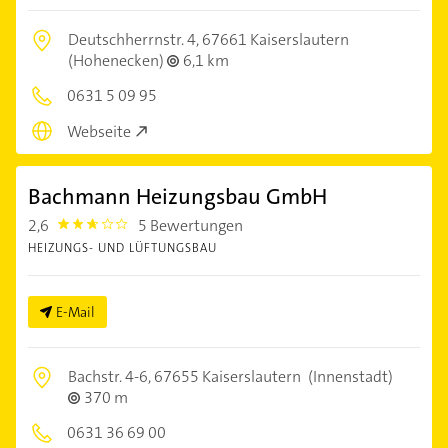
Deutschherrnstr. 4,
67661 Kaiserslautern
(Hohenecken)
6,1 km
0631 5 09 95
Webseite
Bachmann Heizungsbau GmbH
2,6
5 Bewertungen
2.6000001
HEIZUNGS- UND LÜFTUNGSBAU
E-Mail
Bachstr. 4-6,
67655 Kaiserslautern
(Innenstadt)
370 m
0631 36 69 00