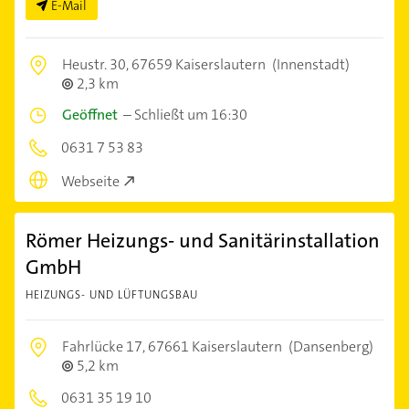
E-Mail
Heustr. 30,
67659 Kaiserslautern
(Innenstadt)
2,3 km
Geöffnet
–
Schließt um 16:30
0631 7 53 83
Webseite
Römer Heizungs- und Sanitärinstallation
GmbH
HEIZUNGS- UND LÜFTUNGSBAU
Fahrlücke 17,
67661 Kaiserslautern
(Dansenberg)
5,2 km
0631 35 19 10