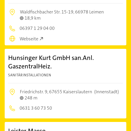
Waldfischbacher Str. 15-19,
66978 Leimen
18,9 km
06397 1 29 04 00
Webseite
Hunsinger Kurt GmbH san.Anl.
GaszentralHeiz.
SANITÄRINSTALLATIONEN
Friedrichstr. 9,
67655 Kaiserslautern
(Innenstadt)
248 m
0631 3 60 73 50
Leister Marco