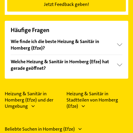
Jetzt Feedback geben!
Häufige Fragen
Wie finde ich die beste Heizung & Sanitär in
Homberg (Efze)?
Vergleichen Sie alle Anbieter anhand echter
Welche Heizung & Sanitär in Homberg (Efze) hat
Kundenmeinungen und profitieren Sie von den
gerade geöffnet?
Empfehlungen. Die Suchergebnisse können Sie sich
einfach nach
Bewertungen
sortiert anzeigen lassen.
Im Anbieter-Bereich finden Sie alle
Öffnungszeiten
.
Bitte beachten Sie, dass diese an Sonn- und
Feiertagen abweichen können.
Heizung & Sanitär in
Heizung & Sanitär in
Homberg (Efze) und der
Stadtteilen von Homberg
Umgebung
(Efze)
Beliebte Suchen in Homberg (Efze)