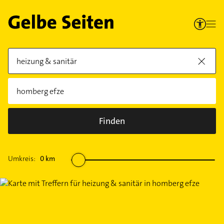
Finden
Umkreis:
0
km