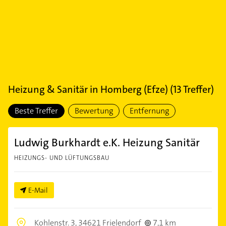
Heizung & Sanitär
in
Homberg (Efze)
(
13
Treffer)
Beste Treffer
Bewertung
Entfernung
Ludwig Burkhardt e.K. Heizung Sanitär
HEIZUNGS- UND LÜFTUNGSBAU
E-Mail
Kohlenstr. 3,
34621 Frielendorf
7,1 km