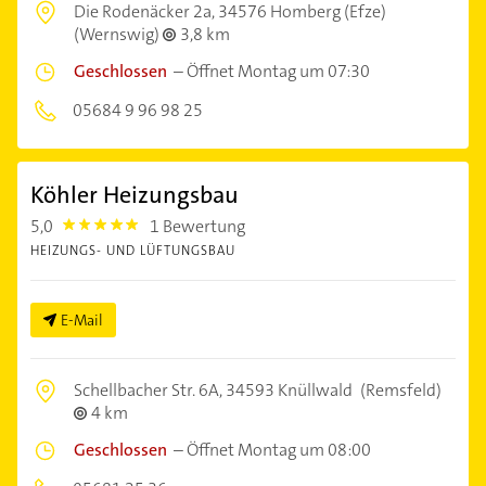
Die Rodenäcker 2a,
34576 Homberg (Efze)
(Wernswig)
3,8 km
Geschlossen
–
Öffnet Montag um 07:30
05684 9 96 98 25
Köhler Heizungsbau
5,0
1 Bewertung
5.0
HEIZUNGS- UND LÜFTUNGSBAU
E-Mail
Schellbacher Str. 6A,
34593 Knüllwald
(Remsfeld)
4 km
Geschlossen
–
Öffnet Montag um 08:00