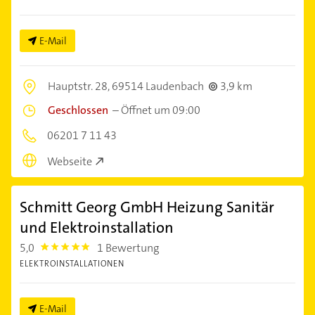
E-Mail
Hauptstr. 28,
69514 Laudenbach
3,9 km
Geschlossen
–
Öffnet um 09:00
06201 7 11 43
Webseite
Schmitt Georg GmbH Heizung Sanitär
und Elektroinstallation
5,0
1 Bewertung
5.0
ELEKTROINSTALLATIONEN
E-Mail