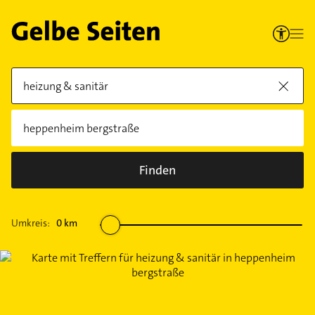
Finden
Umkreis:
0
km