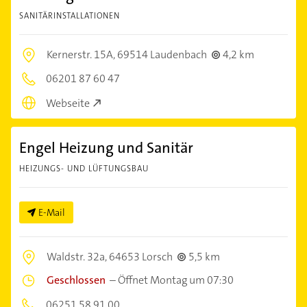
SANITÄRINSTALLATIONEN
Kernerstr. 15A,
69514 Laudenbach
4,2 km
06201 87 60 47
Webseite
Engel Heizung und Sanitär
HEIZUNGS- UND LÜFTUNGSBAU
E-Mail
Waldstr. 32a,
64653 Lorsch
5,5 km
Geschlossen
–
Öffnet Montag um 07:30
06251 58 91 00