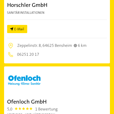
Horschler GmbH
SANITÄRINSTALLATIONEN
E-Mail
Zeppelinstr. 8,
64625 Bensheim
6 km
06251 20 17
Ofenloch GmbH
5,0
1 Bewertung
5.0