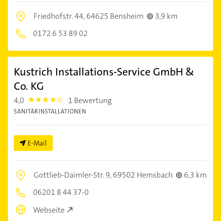
Friedhofstr. 44,
64625 Bensheim
3,9 km
0172 6 53 89 02
Kustrich Installations-Service GmbH &
Co. KG
4,0
1 Bewertung
4.0
SANITÄRINSTALLATIONEN
E-Mail
Gottlieb-Daimler-Str. 9,
69502 Hemsbach
6,3 km
06201 8 44 37-0
Webseite