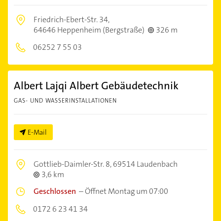
Friedrich-Ebert-Str. 34,
64646 Heppenheim (Bergstraße)
326 m
06252 7 55 03
Albert Lajqi Albert Gebäudetechnik
GAS- UND WASSERINSTALLATIONEN
E-Mail
Gottlieb-Daimler-Str. 8,
69514 Laudenbach
3,6 km
Geschlossen
–
Öffnet Montag um 07:00
0172 6 23 41 34