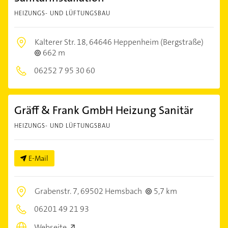
HEIZUNGS- UND LÜFTUNGSBAU
Kalterer Str. 18,
64646 Heppenheim (Bergstraße)
662 m
06252 7 95 30 60
Gräff & Frank GmbH Heizung Sanitär
HEIZUNGS- UND LÜFTUNGSBAU
E-Mail
Grabenstr. 7,
69502 Hemsbach
5,7 km
06201 49 21 93
Webseite