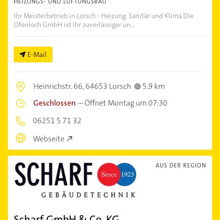
HEIZUNGS- UND LÜFTUNGSBAU
Ihr Meisterbetrieb in Lorsch - Heizung, Sanitär und Klima Die
Ofenloch GmbH ist Ihr zuverlässiger un...
E-Mail
Heinrichstr. 66,
64653 Lorsch
5,9 km
Geschlossen
–
Öffnet Montag um 07:30
06251 5 71 32
Webseite
AUS DER REGION
Scharf GmbH & Co. KG