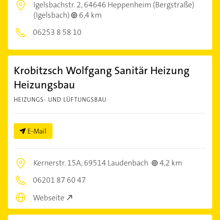
Igelsbachstr. 2,
64646 Heppenheim (Bergstraße)
(Igelsbach)
6,4 km
06253 8 58 10
Krobitzsch Wolfgang Sanitär Heizung
Heizungsbau
HEIZUNGS- UND LÜFTUNGSBAU
E-Mail
Kernerstr. 15A,
69514 Laudenbach
4,2 km
06201 87 60 47
Webseite