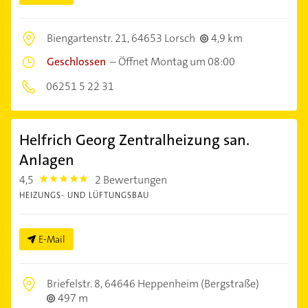
Biengartenstr. 21,
64653 Lorsch
4,9 km
Geschlossen
–
Öffnet Montag um 08:00
06251 5 22 31
Helfrich Georg Zentralheizung san.
Anlagen
4,5
2 Bewertungen
4.5
HEIZUNGS- UND LÜFTUNGSBAU
E-Mail
Briefelstr. 8,
64646 Heppenheim (Bergstraße)
497 m