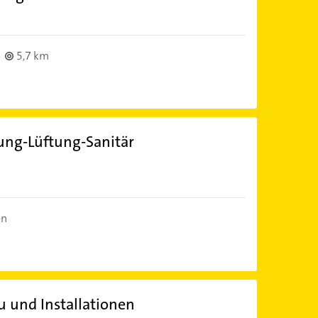
5,7 km
ung-Lüftung-Sanitär
en
u und Installationen