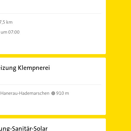
7,5 km
 um 07:00
eizung Klempnerei
 Hanerau-Hademarschen
910 m
ng-Sanitär-Solar