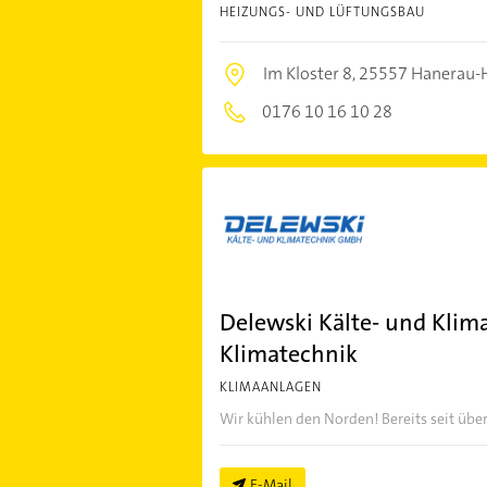
HEIZUNGS- UND LÜFTUNGSBAU
Im Kloster 8,
25557 Hanerau-
0176 10 16 10 28
Delewski Kälte- und Kli
Klimatechnik
KLIMAANLAGEN
Wir kühlen den Norden! Bereits seit über
E-Mail