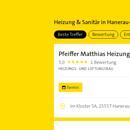
Heizung & Sanitär
in
Hanerau
Beste Treffer
Bewertung
En
Pfeiffer Matthias Heizung
5,0
1 Bewertung
5.0
HEIZUNGS- UND LÜFTUNGSBAU
Termin
Im Kloster 5A,
25557 Hanerau