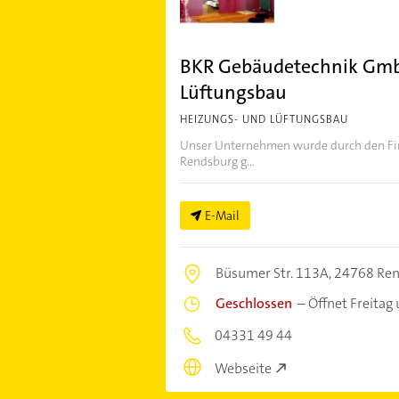
BKR Gebäudetechnik Gmb
Lüftungsbau
HEIZUNGS- UND LÜFTUNGSBAU
Unser Unternehmen wurde durch den Fi
Rendsburg g...
E-Mail
Büsumer Str. 113A,
24768 Re
Geschlossen
–
Öffnet Freitag
04331 49 44
Webseite