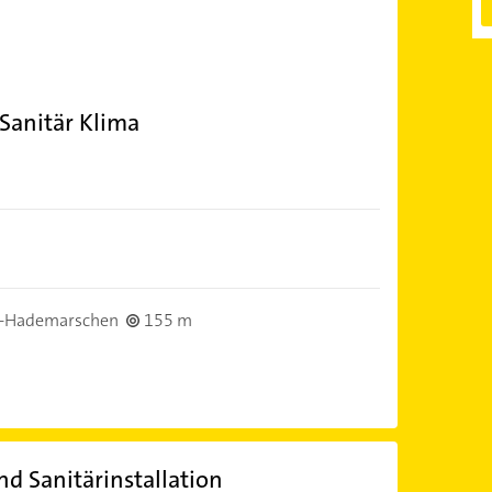
Sanitär Klima
-Hademarschen
155 m
d Sanitärinstallation