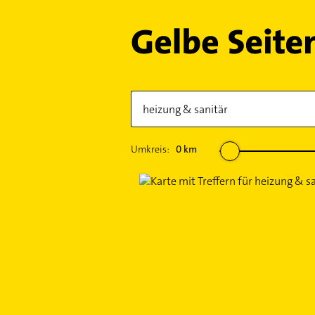
Umkreis:
0
km