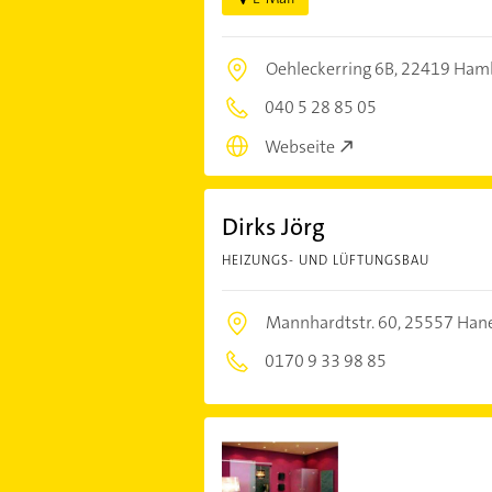
Oehleckerring 6B,
22419 Ham
040 5 28 85 05
Webseite
Dirks Jörg
HEIZUNGS- UND LÜFTUNGSBAU
Mannhardtstr. 60,
25557 Han
0170 9 33 98 85