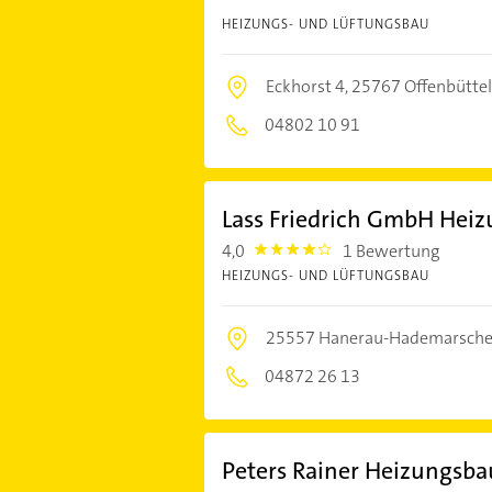
HEIZUNGS- UND LÜFTUNGSBAU
Eckhorst 4,
25767 Offenbüttel
04802 10 91
Lass Friedrich GmbH Heiz
4,0
1 Bewertung
4.0
HEIZUNGS- UND LÜFTUNGSBAU
25557 Hanerau-Hademarsch
04872 26 13
Peters Rainer Heizungsba