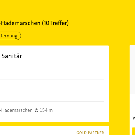
-Hademarschen
(
10
Treffer)
tfernung
 Sanitär
-Hademarschen
154 m
W
GOLD PARTNER