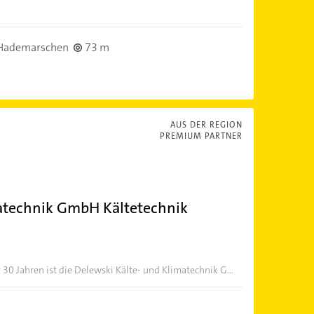
Hademarschen
73 m
AUS DER REGION
PREMIUM PARTNER
matechnik GmbH Kältetechnik
 30 Jahren ist die Delewski Kälte- und Klimatechnik G...