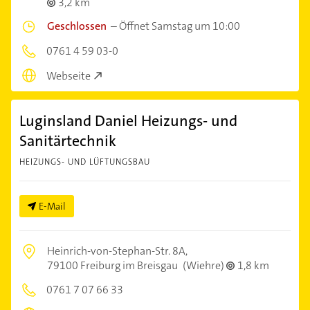
3,2 km
Geschlossen
–
Öffnet Samstag um 10:00
0761 4 59 03-0
Webseite
Luginsland Daniel Heizungs- und
Sanitärtechnik
HEIZUNGS- UND LÜFTUNGSBAU
E-Mail
Heinrich-von-Stephan-Str. 8A,
79100 Freiburg im Breisgau
(Wiehre)
1,8 km
0761 7 07 66 33