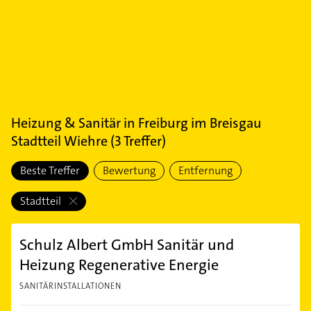
Heizung & Sanitär
in
Freiburg im Breisgau
Stadtteil Wiehre
(
3
Treffer)
Beste Treffer
Bewertung
Entfernung
Stadtteil
Schulz Albert GmbH Sanitär und
Heizung Regenerative Energie
SANITÄRINSTALLATIONEN