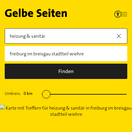
Finden
Umkreis:
0
km