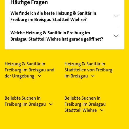
Häufige Fragen
Wie finde ich die beste Heizung & Sanitär in
Freiburg im Breisgau Stadtteil Wiehre?
Vergleichen Sie alle Anbieter anhand echter
Welche Heizung & Sanitär in Freiburg im
Kundenmeinungen und profitieren Sie von den
Breisgau Stadtteil Wiehre hat gerade geöffnet?
Empfehlungen. Die Suchergebnisse können Sie sich
einfach nach
Bewertungen
sortiert anzeigen lassen.
Im Anbieter-Bereich finden Sie alle
Öffnungszeiten
.
Bitte beachten Sie, dass diese an Sonn- und
Feiertagen abweichen können.
Heizung & Sanitär in
Heizung & Sanitär in
Freiburg im Breisgau und
Stadtteilen von Freiburg
der Umgebung
im Breisgau
Beliebte Suchen in
Beliebte Suchen in
Freiburg im Breisgau
Freiburg im Breisgau
Stadtteil Wiehre