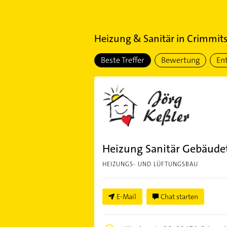
Heizung & Sanitär
in
Crimmit
Beste Treffer
Bewertung
En
Heizung Sanitär Gebäudet
HEIZUNGS- UND LÜFTUNGSBAU
E-Mail
Chat starten