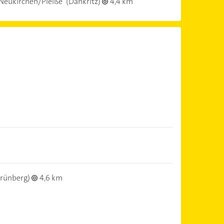
Neukirchen/Pleiße
(Dänkritz)
4,4 km
rünberg)
4,6 km