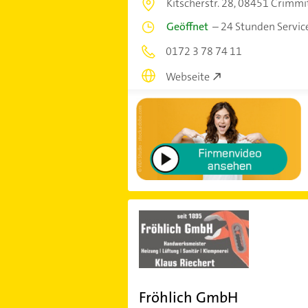
Kitscherstr. 28,
08451 Crimmi
Geöffnet
–
24 Stunden Servic
0172 3 78 74 11
Webseite
Fröhlich GmbH