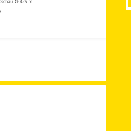
tschau
829 m
e