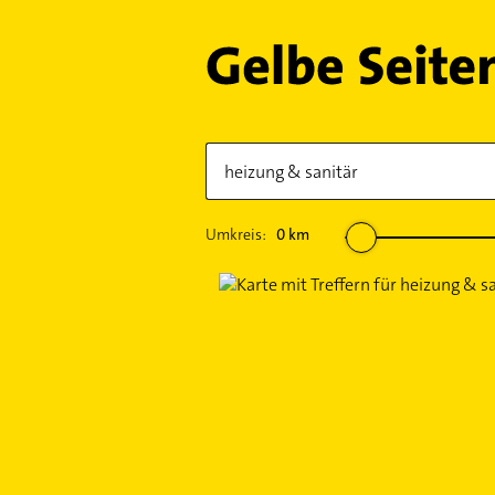
Umkreis:
0
km