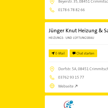
Beyerstr. 35,
08451 Crimmits
0178 6 78 82 66
Jünger Knut Heizung & San
HEIZUNGS- UND LÜFTUNGSBAU
E-Mail
Chat starten
Dorfstr. 5A,
08451 Crimmitsc
03762 93 15 77
Webseite