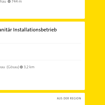
chau
744 m
itär Installationsbetrieb
hau
(Gösau)
3,2 km
AUS DER REGION