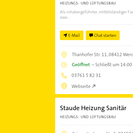
HEIZUNGS- UND LÜFTUNGSBAU
Als inhabergeführter, mittelständiger Fa
zwe...
E-Mail
Chat starten
Thanhofer Str. 11,
08412 Wer
Geöffnet
–
Schließt um 14:00
03761 5 82 31
Webseite
Staude Heizung Sanitär
HEIZUNGS- UND LÜFTUNGSBAU