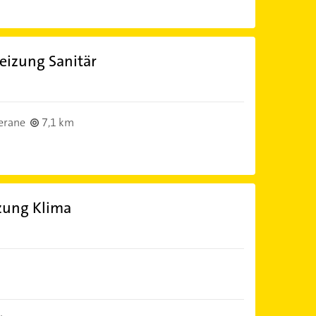
eizung Sanitär
erane
7,1 km
izung Klima