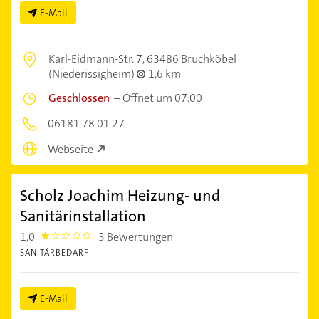
E-Mail
Karl-Eidmann-Str. 7,
63486 Bruchköbel
(Niederissigheim)
1,6 km
Geschlossen
–
Öffnet um 07:00
06181 78 01 27
Webseite
Scholz Joachim Heizung- und
Sanitärinstallation
1,0
3 Bewertungen
1.0
SANITÄRBEDARF
E-Mail