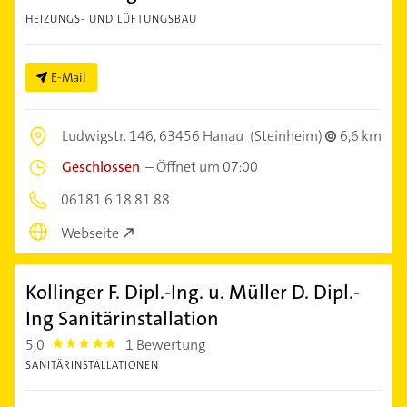
HEIZUNGS- UND LÜFTUNGSBAU
E-Mail
Ludwigstr. 146,
63456 Hanau
(Steinheim)
6,6 km
Geschlossen
–
Öffnet um 07:00
06181 6 18 81 88
Webseite
Kollinger F. Dipl.-Ing. u. Müller D. Dipl.-
Ing Sanitärinstallation
5,0
1 Bewertung
5.0
SANITÄRINSTALLATIONEN