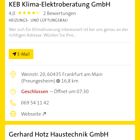
KEB Klima-Elektroberatung GmbH
4,0
2 Bewertungen
4.0
HEIZUNGS- UND LÜFTUNGSBAU
Wer sich für Klimatisierung interessiert ist bei uns genau an der
richtigen Adresse. Würden Sie Ihre...
E-Mail
Weinstr. 20,
60435 Frankfurt am Main
(Preungesheim)
16,8 km
Geschlossen
–
Öffnet um 07:30
069 54 11 42
Webseite
Gerhard Hotz Haustechnik GmbH