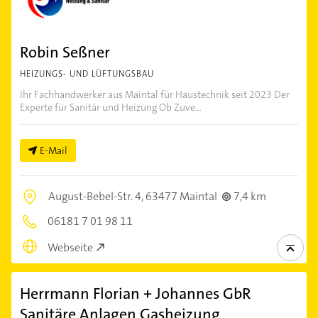
Robin Seßner
HEIZUNGS- UND LÜFTUNGSBAU
Ihr Fachhandwerker aus Maintal für Haustechnik seit 2023 Der
Experte für Sanitär und Heizung Ob Zuve...
E-Mail
August-Bebel-Str. 4,
63477 Maintal
7,4 km
06181 7 01 98 11
Webseite
Herrmann Florian + Johannes GbR
Sanitäre Anlagen Gasheizung