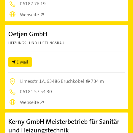
06187 76 19
Webseite
Oetjen GmbH
HEIZUNGS- UND LÜFTUNGSBAU
E-Mail
Limesstr. 1A,
63486 Bruchköbel
734 m
06181 57 54 30
Webseite
Kerny GmbH Meisterbetrieb für Sanitär-
und Heizungstechnik