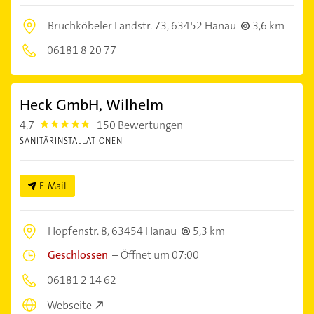
Bruchköbeler Landstr. 73,
63452 Hanau
3,6 km
06181 8 20 77
Heck GmbH, Wilhelm
4,7
150 Bewertungen
4.7000003
SANITÄRINSTALLATIONEN
E-Mail
Hopfenstr. 8,
63454 Hanau
5,3 km
Geschlossen
–
Öffnet um 07:00
06181 2 14 62
Webseite