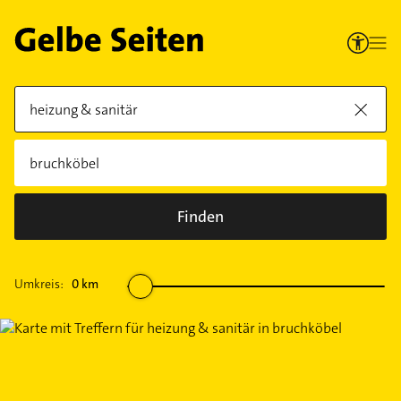
Finden
Umkreis:
0
km