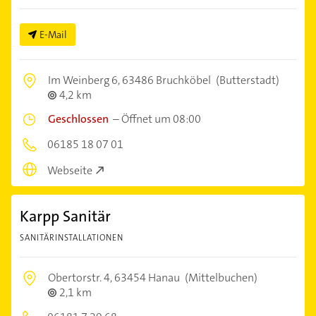
E-Mail
Im Weinberg 6,
63486 Bruchköbel
(Butterstadt)
4,2 km
Geschlossen
–
Öffnet um 08:00
06185 18 07 01
Webseite
Karpp Sanitär
SANITÄRINSTALLATIONEN
Obertorstr. 4,
63454 Hanau
(Mittelbuchen)
2,1 km