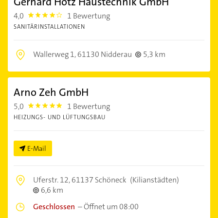
Gerhard Hotz Haustechnik GmbH
4,0
1 Bewertung
4.0
SANITÄRINSTALLATIONEN
Wallerweg 1,
61130 Nidderau
5,3 km
Arno Zeh GmbH
5,0
1 Bewertung
5.0
HEIZUNGS- UND LÜFTUNGSBAU
E-Mail
Uferstr. 12,
61137 Schöneck
(Kilianstädten)
6,6 km
Geschlossen
–
Öffnet um 08:00