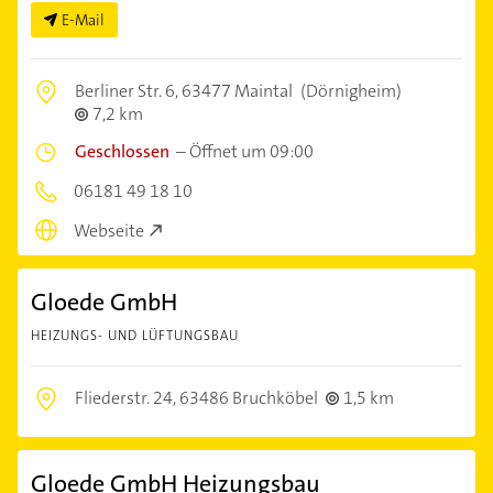
E-Mail
Berliner Str. 6,
63477 Maintal
(Dörnigheim)
7,2 km
Geschlossen
–
Öffnet um 09:00
06181 49 18 10
Webseite
Gloede GmbH
HEIZUNGS- UND LÜFTUNGSBAU
Fliederstr. 24,
63486 Bruchköbel
1,5 km
Gloede GmbH Heizungsbau