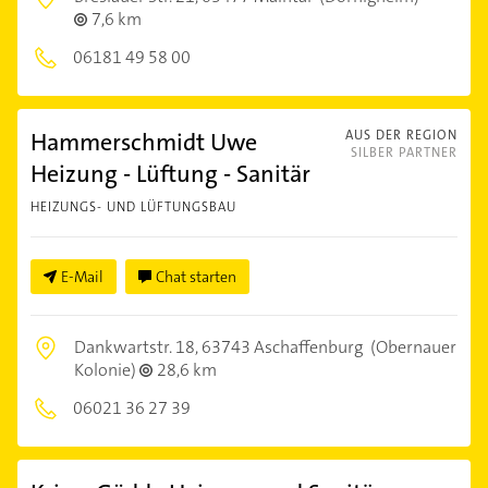
7,6 km
06181 49 58 00
Hammerschmidt Uwe
AUS DER REGION
SILBER PARTNER
Heizung - Lüftung - Sanitär
HEIZUNGS- UND LÜFTUNGSBAU
E-Mail
Chat starten
Dankwartstr. 18,
63743 Aschaffenburg
(Obernauer
Kolonie)
28,6 km
06021 36 27 39