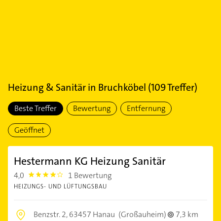
Heizung & Sanitär
in
Bruchköbel
(
109
Treffer)
Beste Treffer
Bewertung
Entfernung
Geöffnet
Hestermann KG Heizung Sanitär
4,0
1 Bewertung
4.0
HEIZUNGS- UND LÜFTUNGSBAU
Benzstr. 2,
63457 Hanau
(Großauheim)
7,3 km