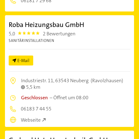
06181 7 29 68
Roba Heizungsbau GmbH
5,0
2 Bewertungen
5.0
SANITÄRINSTALLATIONEN
E-Mail
Industriestr. 11,
63543 Neuberg
(Ravolzhausen)
5,5 km
Geschlossen
–
Öffnet um 08:00
06183 7 44 55
Webseite