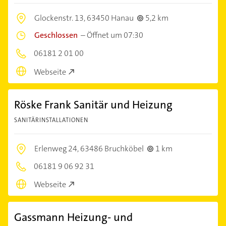
Glockenstr. 13,
63450 Hanau
5,2 km
Geschlossen
–
Öffnet um 07:30
06181 2 01 00
Webseite
Röske Frank Sanitär und Heizung
SANITÄRINSTALLATIONEN
Erlenweg 24,
63486 Bruchköbel
1 km
06181 9 06 92 31
Webseite
Gassmann Heizung- und