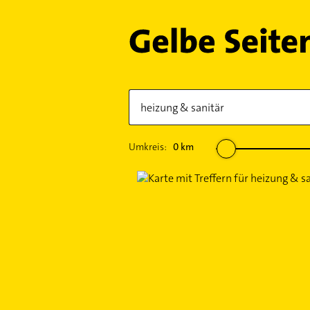
Umkreis:
0
km