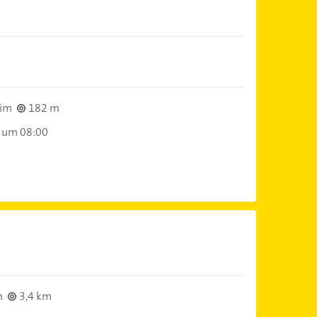
eim
182 m
 um 08:00
m
3,4 km