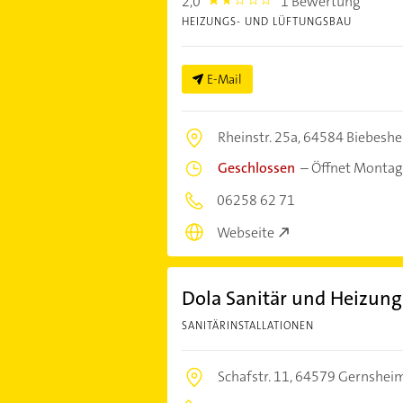
2,0
1 Bewertung
2.0
HEIZUNGS- UND LÜFTUNGSBAU
E-Mail
Rheinstr. 25a,
64584 Biebesh
Geschlossen
–
Öffnet Montag
06258 62 71
Webseite
Dola Sanitär und Heizung
SANITÄRINSTALLATIONEN
Schafstr. 11,
64579 Gernshei