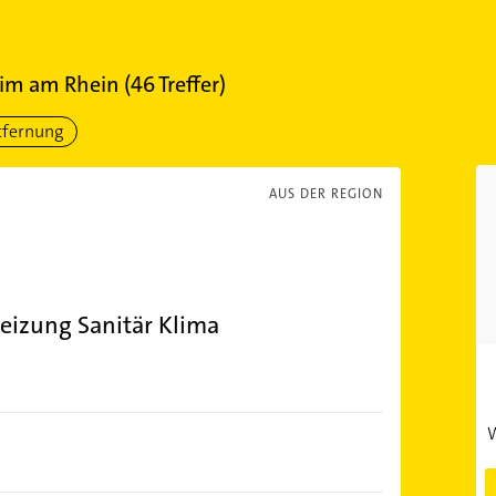
im am Rhein
(
46
Treffer)
tfernung
AUS DER REGION
Heizung Sanitär Klima
W