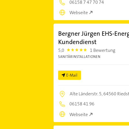
06158 7 47 70 74
Webseite
Bergner Jürgen EHS-Energ
Kundendienst
5,0
1 Bewertung
5.0
SANITÄRINSTALLATIONEN
E-Mail
Alte Länderstr. 5,
64560 Rieds
06158 41 96
Webseite