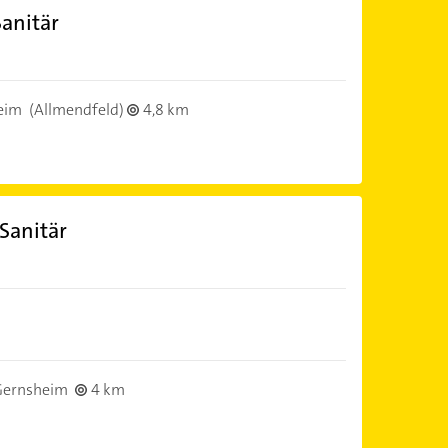
anitär
eim
(Allmendfeld)
4,8 km
Sanitär
Gernsheim
4 km