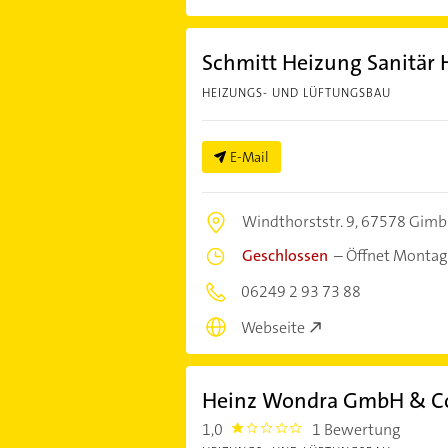
Schmitt Heizung Sanitär 
HEIZUNGS- UND LÜFTUNGSBAU
E-Mail
Windthorststr. 9,
67578 Gimb
Geschlossen
–
Öffnet Montag
06249 2 93 73 88
Webseite
Heinz Wondra GmbH & Co.
1,0
1 Bewertung
1.0