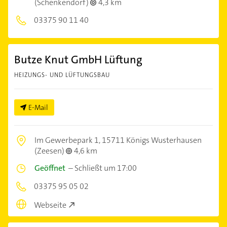
(Schenkendorf)
4,3 km
03375 90 11 40
Butze Knut GmbH Lüftung
HEIZUNGS- UND LÜFTUNGSBAU
E-Mail
Im Gewerbepark 1,
15711 Königs Wusterhausen
(Zeesen)
4,6 km
Geöffnet
–
Schließt um 17:00
03375 95 05 02
Webseite