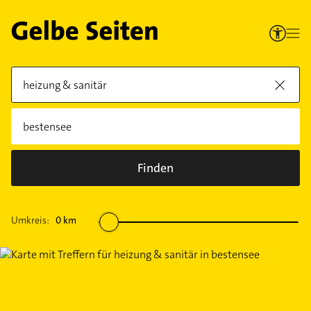
Finden
Umkreis:
0
km