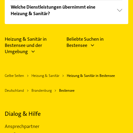
einfach nach
Bewertungen
sortiert anzeigen lassen.
Im Anbieter-Bereich finden Sie alle
Öffnungszeiten
.
Welche Dienstleistungen übernimmt eine
Bitte beachten Sie, dass diese an Sonn- und
Heizung & Sanitär?
Feiertagen abweichen können.
Folgende Leistungen werden angeboten: Heizung
und Heizungswartung.
Heizung & Sanitär in
Beliebte Suchen in
Bestensee und der
Bestensee
Umgebung
Gelbe Seiten
Heizung & Sanitär
Heizung & Sanitär in Bestensee
Deutschland
Brandenburg
Bestensee
Dialog & Hilfe
Ansprechpartner