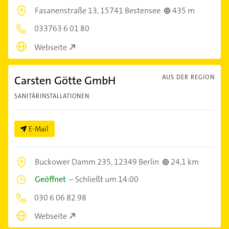
Fasanenstraße 13,
15741 Bestensee
435 m
033763 6 01 80
Webseite
Carsten Götte GmbH
AUS DER REGION
SANITÄRINSTALLATIONEN
E-Mail
Buckower Damm 235,
12349 Berlin
24,1 km
Geöffnet
–
Schließt um 14:00
030 6 06 82 98
Webseite