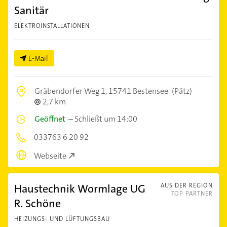
Sanitär
ELEKTROINSTALLATIONEN
E-Mail
Gräbendorfer Weg 1,
15741 Bestensee
(Pätz)
2,7 km
Geöffnet
–
Schließt um 14:00
033763 6 20 92
Webseite
Haustechnik Wormlage UG
AUS DER REGION
TOP PARTNER
R. Schöne
HEIZUNGS- UND LÜFTUNGSBAU