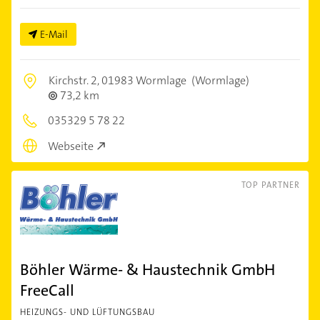
E-Mail
Kirchstr. 2,
01983 Wormlage
(Wormlage)
73,2 km
035329 5 78 22
Webseite
TOP PARTNER
Böhler Wärme- & Haustechnik GmbH
FreeCall
HEIZUNGS- UND LÜFTUNGSBAU