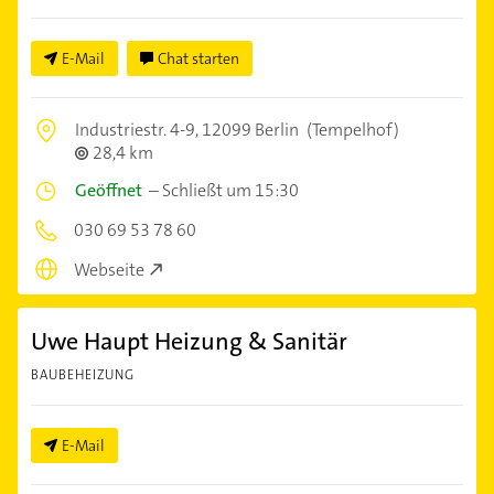
E-Mail
Chat starten
Industriestr. 4-9,
12099 Berlin
(Tempelhof)
28,4 km
Geöffnet
–
Schließt um 15:30
030 69 53 78 60
Webseite
Uwe Haupt Heizung & Sanitär
BAUBEHEIZUNG
E-Mail