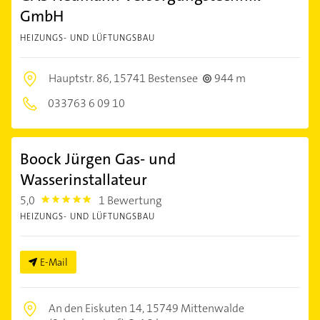
GmbH
HEIZUNGS- UND LÜFTUNGSBAU
Hauptstr. 86,
15741 Bestensee
944 m
033763 6 09 10
Boock Jürgen Gas- und
Wasserinstallateur
5,0
1 Bewertung
5.0
HEIZUNGS- UND LÜFTUNGSBAU
E-Mail
An den Eiskuten 14,
15749 Mittenwalde