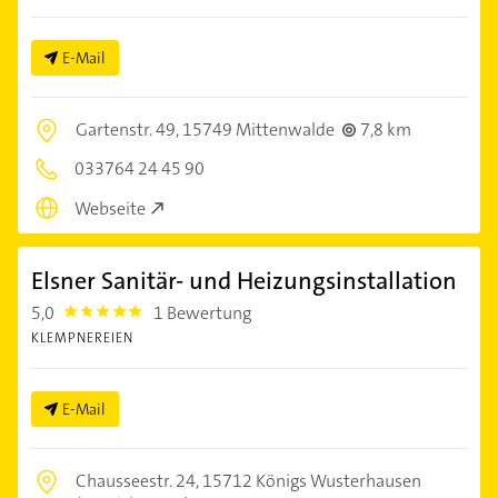
E-Mail
Gartenstr. 49,
15749 Mittenwalde
7,8 km
033764 24 45 90
Webseite
Elsner Sanitär- und Heizungsinstallation
5,0
1 Bewertung
5.0
KLEMPNEREIEN
E-Mail
Chausseestr. 24,
15712 Königs Wusterhausen