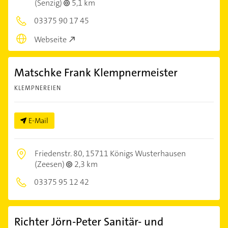
(Senzig)
5,1 km
03375 90 17 45
Webseite
Matschke Frank Klempnermeister
KLEMPNEREIEN
E-Mail
Friedenstr. 80,
15711 Königs Wusterhausen
(Zeesen)
2,3 km
03375 95 12 42
Richter Jörn-Peter Sanitär- und