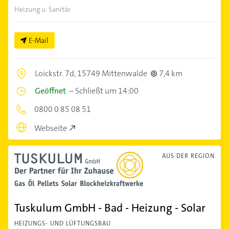
Heizung u. Sanitär
E-Mail
Loickstr. 7d,
15749 Mittenwalde
7,4 km
Geöffnet
–
Schließt um 14:00
0800 0 85 08 51
Webseite
AUS DER REGION
Tuskulum GmbH - Bad - Heizung - Solar
HEIZUNGS- UND LÜFTUNGSBAU