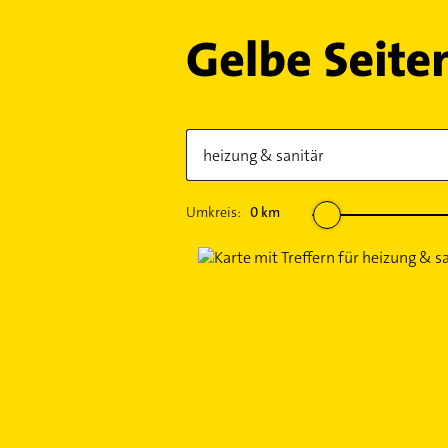
Umkreis:
0
km