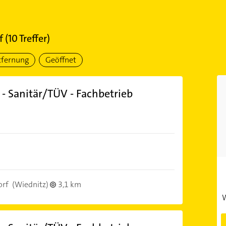
f
(
10
Treffer)
tfernung
Geöffnet
- Sanitär/TÜV - Fachbetrieb
orf
(Wiednitz)
3,1 km
W