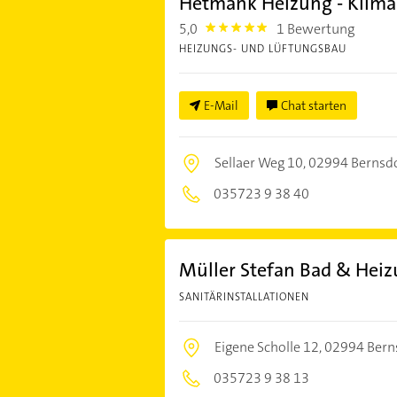
Hetmank Heizung - Klima 
5,0
1 Bewertung
5.0
HEIZUNGS- UND LÜFTUNGSBAU
E-Mail
Chat starten
Sellaer Weg 10,
02994 Bernsd
035723 9 38 40
Müller Stefan Bad & Hei
SANITÄRINSTALLATIONEN
Eigene Scholle 12,
02994 Bern
035723 9 38 13