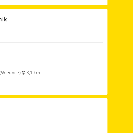
nik
(Wiednitz)
3,1 km