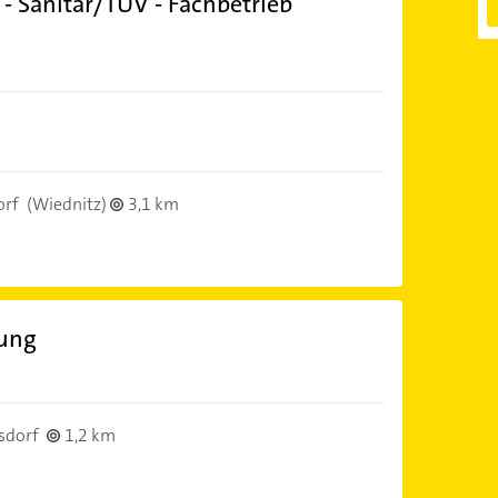
- Sanitär/TÜV - Fachbetrieb
orf
(Wiednitz)
3,1 km
zung
sdorf
1,2 km