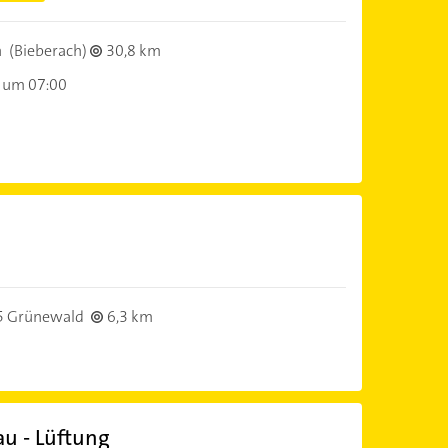
h
(Bieberach)
30,8 km
 um 07:00
5 Grünewald
6,3 km
u - Lüftung