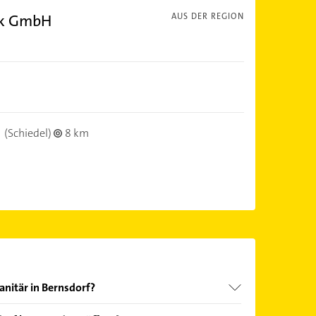
ik GmbH
AUS DER REGION
(Schiedel)
8 km
anitär in Bernsdorf?
nd echter Kundenmeinungen und profitieren Sie