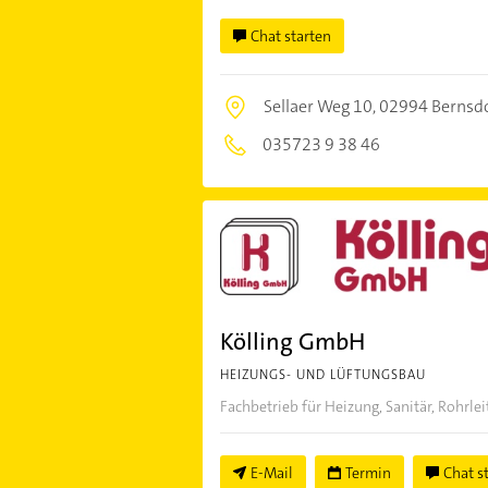
Chat starten
Sellaer Weg 10,
02994 Bernsd
035723 9 38 46
Kölling GmbH
HEIZUNGS- UND LÜFTUNGSBAU
Fachbetrieb für Heizung, Sanitär, Rohrle
E-Mail
Termin
Chat s