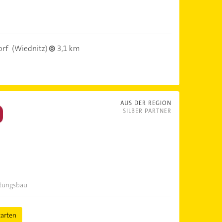
orf
(Wiednitz)
3,1 km
AUS DER REGION
SILBER PARTNER
itungsbau
tarten