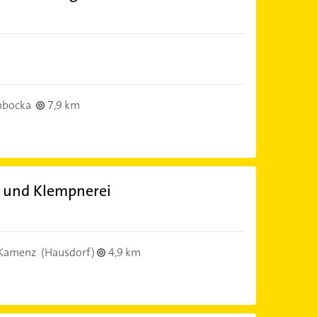
nbocka
7,9 km
n und Klempnerei
Kamenz
(Hausdorf)
4,9 km