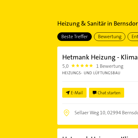
Heizung & Sanitär
in
Bernsdor
Beste Treffer
Bewertung
En
Hetmank Heizung - Klima 
5,0
1 Bewertung
5.0
HEIZUNGS- UND LÜFTUNGSBAU
E-Mail
Chat starten
Sellaer Weg 10,
02994 Bernsd