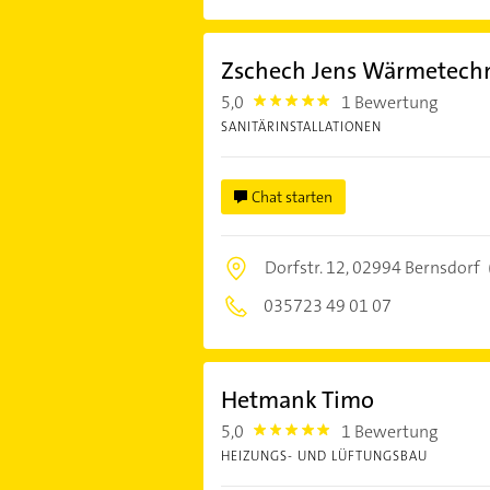
Zschech Jens Wärmetech
5,0
1 Bewertung
5.0
SANITÄRINSTALLATIONEN
Chat starten
Dorfstr. 12,
02994 Bernsdorf
035723 49 01 07
Hetmank Timo
5,0
1 Bewertung
5.0
HEIZUNGS- UND LÜFTUNGSBAU