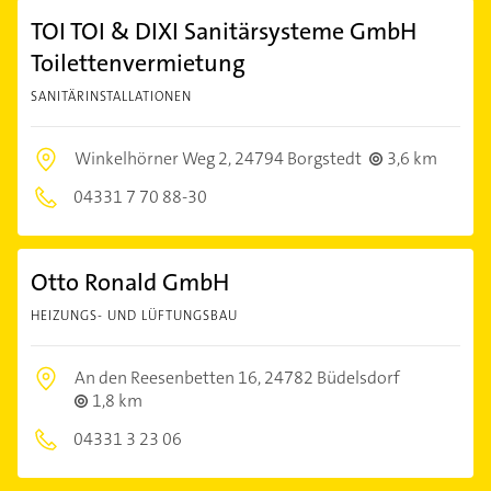
TOI TOI & DIXI Sanitärsysteme GmbH
Toilettenvermietung
SANITÄRINSTALLATIONEN
Winkelhörner Weg 2,
24794 Borgstedt
3,6 km
04331 7 70 88-30
Otto Ronald GmbH
HEIZUNGS- UND LÜFTUNGSBAU
An den Reesenbetten 16,
24782 Büdelsdorf
1,8 km
04331 3 23 06