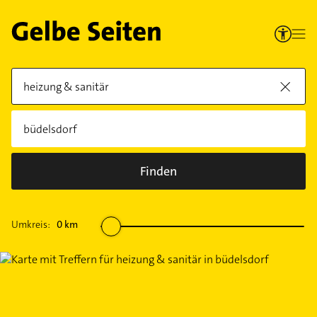
Finden
Umkreis:
0
km