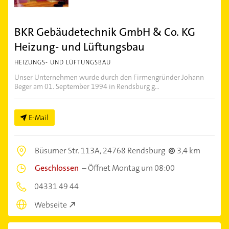
BKR Gebäudetechnik GmbH & Co. KG
Heizung- und Lüftungsbau
HEIZUNGS- UND LÜFTUNGSBAU
Unser Unternehmen wurde durch den Firmengründer Johann
Beger am 01. September 1994 in Rendsburg g...
E-Mail
Büsumer Str. 113A,
24768 Rendsburg
3,4 km
Geschlossen
–
Öffnet Montag um 08:00
04331 49 44
Webseite