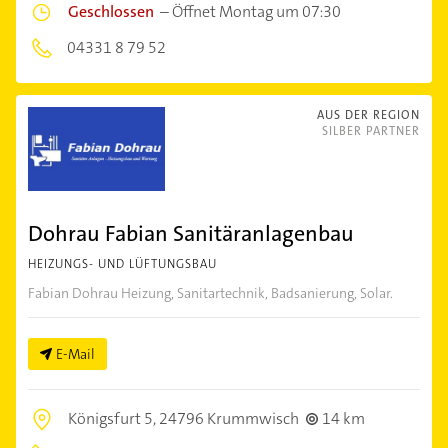
Geschlossen
–
Öffnet Montag um 07:30
04331 8 79 52
AUS DER REGION
SILBER PARTNER
Dohrau Fabian Sanitäranlagenbau
HEIZUNGS- UND LÜFTUNGSBAU
Fabian Dohrau Heizung, Sanitartechnik, Badsanierung, Solar.
E-Mail
Königsfurt 5,
24796 Krummwisch
14 km