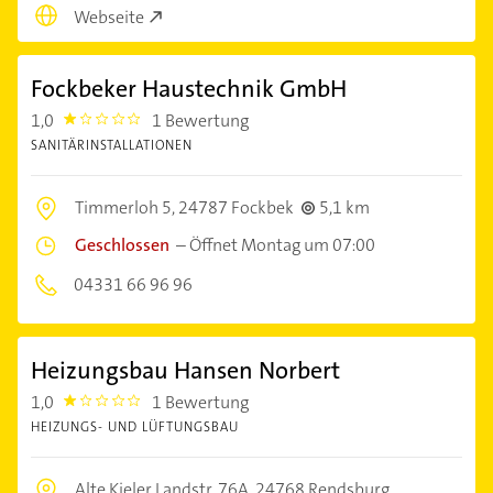
Webseite
Fockbeker Haustechnik GmbH
1,0
1 Bewertung
1.0
SANITÄRINSTALLATIONEN
Timmerloh 5,
24787 Fockbek
5,1 km
Geschlossen
–
Öffnet Montag um 07:00
04331 66 96 96
Heizungsbau Hansen Norbert
1,0
1 Bewertung
1.0
HEIZUNGS- UND LÜFTUNGSBAU
Alte Kieler Landstr. 76A,
24768 Rendsburg