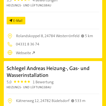
3,5
4 Bewertungen
3.5
HEIZUNGS- UND LÜFTUNGSBAU
E-Mail
Rolandskoppel 8,
24784 Westerrönfeld
5 km
04331 8 36 74
Webseite
Schlegel Andreas Heizung-, Gas- und
Wasserinstallation
5,0
1 Bewertung
5.0
HEIZUNGS- UND LÜFTUNGSBAU
Kätnerweg 12,
24782 Büdelsdorf
533 m