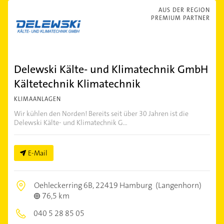
AUS DER REGION
PREMIUM PARTNER
Delewski Kälte- und Klimatechnik GmbH
Kältetechnik Klimatechnik
KLIMAANLAGEN
Wir kühlen den Norden! Bereits seit über 30 Jahren ist die
Delewski Kälte- und Klimatechnik G...
E-Mail
Oehleckerring 6B,
22419 Hamburg
(Langenhorn)
76,5 km
040 5 28 85 05