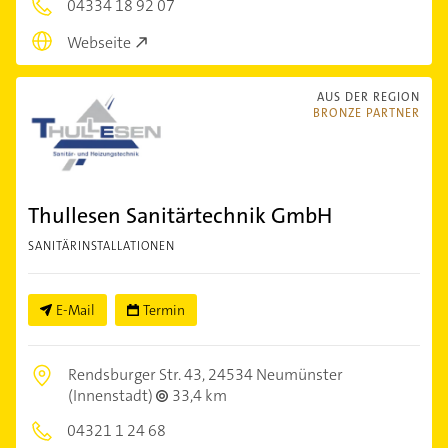
04334 18 92 07
Webseite
AUS DER REGION
BRONZE PARTNER
Thullesen Sanitärtechnik GmbH
SANITÄRINSTALLATIONEN
E-Mail
Termin
Rendsburger Str. 43,
24534 Neumünster
(Innenstadt)
33,4 km
04321 1 24 68