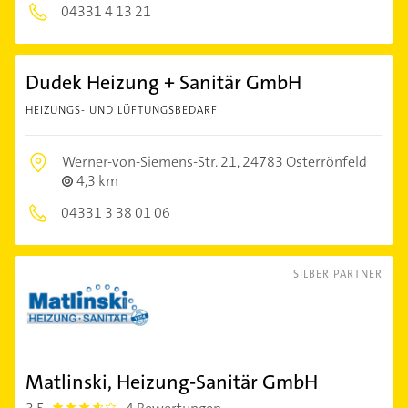
04331 4 13 21
Dudek Heizung + Sanitär GmbH
HEIZUNGS- UND LÜFTUNGSBEDARF
Werner-von-Siemens-Str. 21,
24783 Osterrönfeld
4,3 km
04331 3 38 01 06
SILBER PARTNER
Matlinski, Heizung-Sanitär GmbH