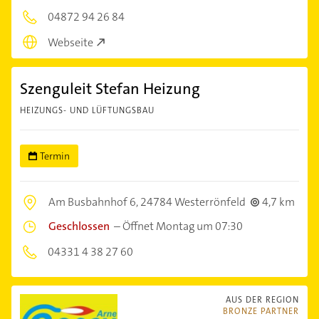
04872 94 26 84
Webseite
Szenguleit Stefan Heizung
HEIZUNGS- UND LÜFTUNGSBAU
Termin
Am Busbahnhof 6,
24784 Westerrönfeld
4,7 km
Geschlossen
–
Öffnet Montag um 07:30
04331 4 38 27 60
AUS DER REGION
BRONZE PARTNER