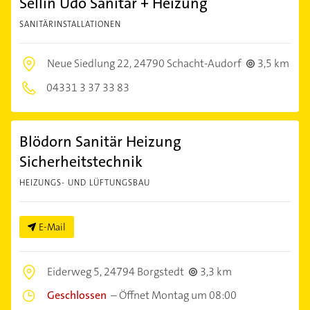
Sellin Udo Sanitär + Heizung
SANITÄRINSTALLATIONEN
Neue Siedlung 22,
24790 Schacht-Audorf
3,5 km
04331 3 37 33 83
Blödorn Sanitär Heizung
Sicherheitstechnik
HEIZUNGS- UND LÜFTUNGSBAU
E-Mail
Eiderweg 5,
24794 Borgstedt
3,3 km
Geschlossen
–
Öffnet Montag um 08:00