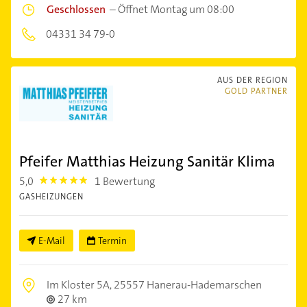
Geschlossen
–
Öffnet Montag um 08:00
04331 34 79-0
AUS DER REGION
GOLD PARTNER
Pfeifer Matthias Heizung Sanitär Klima
5,0
1 Bewertung
5.0
GASHEIZUNGEN
E-Mail
Termin
Im Kloster 5A,
25557 Hanerau-Hademarschen
27 km