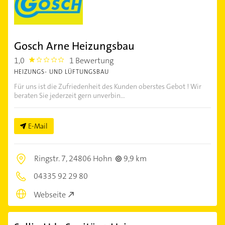
Gosch Arne Heizungsbau
1,0
1 Bewertung
1.0
HEIZUNGS- UND LÜFTUNGSBAU
Für uns ist die Zufriedenheit des Kunden oberstes Gebot ! Wir
beraten Sie jederzeit gern unverbin...
E-Mail
Ringstr. 7,
24806 Hohn
9,9 km
04335 92 29 80
Webseite