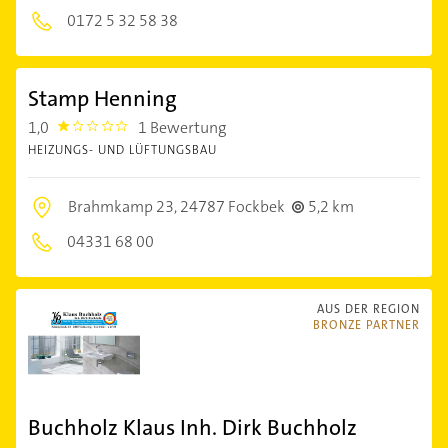
0172 5 32 58 38
Stamp Henning
1,0
1 Bewertung
1.0
HEIZUNGS- UND LÜFTUNGSBAU
Brahmkamp 23,
24787 Fockbek
5,2 km
04331 68 00
AUS DER REGION
BRONZE PARTNER
Buchholz Klaus Inh. Dirk Buchholz