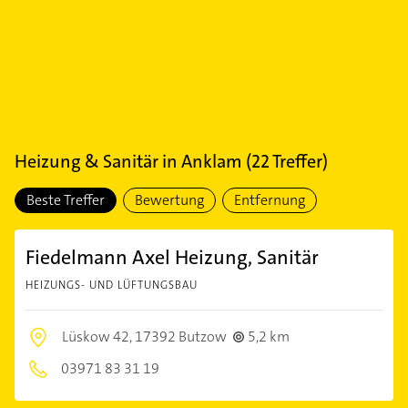
Heizung & Sanitär
in
Anklam
(
22
Treffer)
Beste Treffer
Bewertung
Entfernung
Fiedelmann Axel Heizung, Sanitär
HEIZUNGS- UND LÜFTUNGSBAU
Lüskow 42,
17392 Butzow
5,2 km
03971 83 31 19