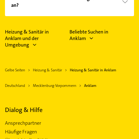
Sanitärinstallationen, Heizung, Badsanierung,
an?
Sanitär und Bad.
Das Angebot umfasst unter anderem
Wärmepumpen, Bad, Fußbodenheizung, Heizung
und Solaranlagen.
Heizung & Sanitär in
Beliebte Suchen in
Anklam und der
Anklam
Umgebung
Gelbe Seiten
Heizung & Sanitär
Heizung & Sanitär in Anklam
Deutschland
Mecklenburg-Vorpommern
Anklam
Dialog & Hilfe
Ansprechpartner
Häufige Fragen