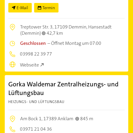
E-Mail
Termin
Treptower Str. 3,
17109 Demmin, Hansestadt
(Demmin)
42,7 km
Geschlossen
–
Öffnet Montag um 07:00
03998 22 39 77
Webseite
Gorka Waldemar Zentralheizungs- und
Lüftungsbau
HEIZUNGS- UND LÜFTUNGSBAU
Am Bock 1,
17389 Anklam
845 m
03971 21 04 36