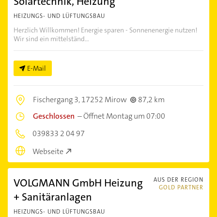
Solartechnik, Heizung
HEIZUNGS- UND LÜFTUNGSBAU
Herzlich Willkommen! Energie sparen - Sonnenenergie nutzen!
Wir sind ein mittelständ...
E-Mail
Fischergang 3,
17252 Mirow
87,2 km
Geschlossen
–
Öffnet Montag um 07:00
039833 2 04 97
Webseite
VOLGMANN GmbH Heizung
AUS DER REGION
GOLD PARTNER
+ Sanitäranlagen
HEIZUNGS- UND LÜFTUNGSBAU