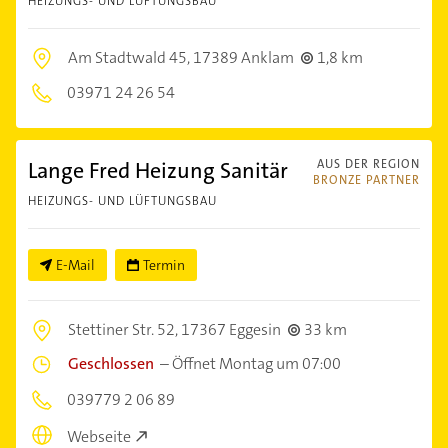
HEIZUNGS- UND LÜFTUNGSBAU
Am Stadtwald 45,
17389 Anklam
1,8 km
03971 24 26 54
Lange Fred Heizung Sanitär
AUS DER REGION
BRONZE PARTNER
HEIZUNGS- UND LÜFTUNGSBAU
E-Mail
Termin
Stettiner Str. 52,
17367 Eggesin
33 km
Geschlossen
–
Öffnet Montag um 07:00
039779 2 06 89
Webseite