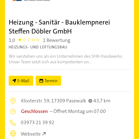
Heizung - Sanitär - Bauklempnerei
Steffen Döbler GmbH
1,0
1 Bewertung
1.0
HEIZUNGS- UND LÜFTUNGSBAU
Wir verstehen uns als ein Unternehmen des SHK-Handwerks.
Unser Team setzt sich aus kompetenten un...
E-Mail
Termin
Klosterstr. 59,
17309 Pasewalk
43,7 km
Geschlossen
–
Öffnet Montag um 07:00
03973 21 39 92
Webseite