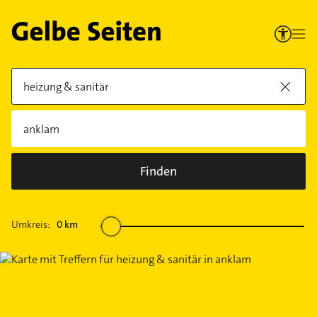
Finden
Umkreis:
0
km