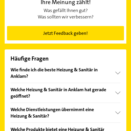
Ihre Meinung zählt!
Was gefällt Ihnen gut?
Was sollten wir verbessern?
Jetzt Feedback geben!
Häufige Fragen
Wie finde ich die beste Heizung & Sanitär in
Anklam?
Vergleichen Sie alle Anbieter anhand echter
Welche Heizung & Sanitär in Anklam hat gerade
Kundenmeinungen und profitieren Sie von den
geöffnet?
Empfehlungen. Die Suchergebnisse können Sie sich
einfach nach
Bewertungen
sortiert anzeigen lassen.
Im Anbieter-Bereich finden Sie alle
Öffnungszeiten
.
Welche Dienstleistungen übernimmt eine
Bitte beachten Sie, dass diese an Sonn- und
Heizung & Sanitär?
Feiertagen abweichen können.
Folgende Leistungen werden angeboten:
Welche Produkte bietet eine Heizung & Sanitär