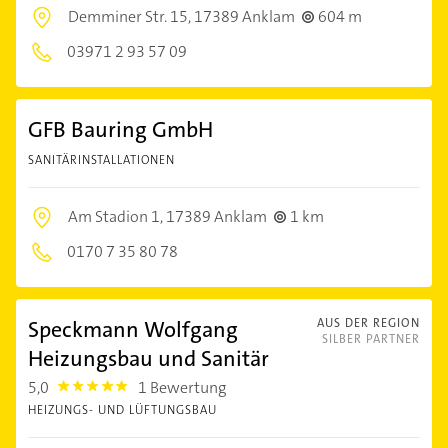
Demminer Str. 15,
17389 Anklam
604 m
03971 2 93 57 09
GFB Bauring GmbH
SANITÄRINSTALLATIONEN
Am Stadion 1,
17389 Anklam
1 km
0170 7 35 80 78
Speckmann Wolfgang
AUS DER REGION
SILBER PARTNER
Heizungsbau und Sanitär
5,0
1 Bewertung
5.0
HEIZUNGS- UND LÜFTUNGSBAU