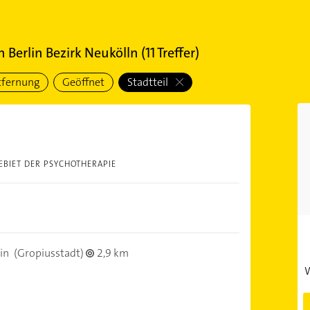
n
Berlin Bezirk Neukölln
(
11
Treffer)
tfernung
Geöffnet
Stadtteil
EBIET DER PSYCHOTHERAPIE
in
(Gropiusstadt)
2,9 km
W