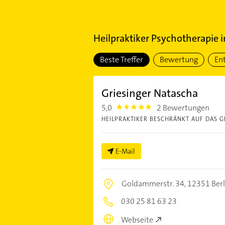
Heilpraktiker Psychotherapie
i
Beste Treffer
Bewertung
En
Griesinger Natascha
5,0
2 Bewertungen
5.0
HEILPRAKTIKER BESCHRÄNKT AUF DAS G
E-Mail
Goldammerstr. 34,
12351 Berl
030 25 81 63 23
Webseite