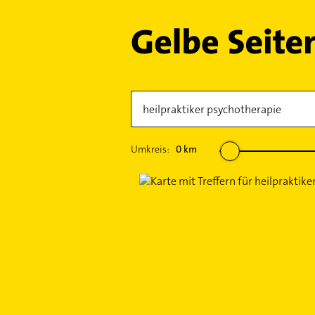
Umkreis:
0
km