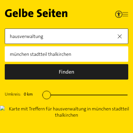
Finden
Umkreis:
0
km