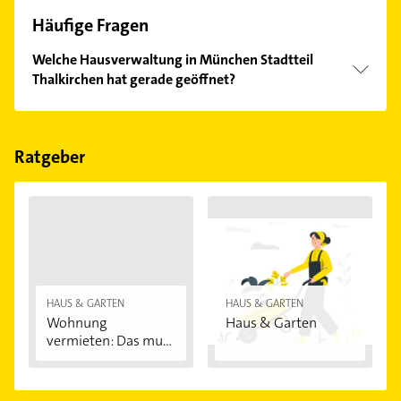
Häufige Fragen
Welche Hausverwaltung in München Stadtteil
Thalkirchen hat gerade geöffnet?
Im Anbieter-Bereich finden Sie alle
Öffnungszeiten
.
Bitte beachten Sie, dass diese an Sonn- und
Feiertagen abweichen können.
Ratgeber
HAUS & GARTEN
HAUS & GARTEN
Wohnung
Haus & Garten
vermieten: Das muss
im...