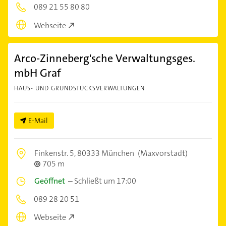
089 21 55 80 80
Webseite
Arco-Zinneberg'sche Verwaltungsges.
mbH Graf
HAUS- UND GRUNDSTÜCKSVERWALTUNGEN
E-Mail
Finkenstr. 5,
80333 München
(Maxvorstadt)
705 m
Geöffnet
–
Schließt um 17:00
089 28 20 51
Webseite