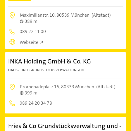
Maximilianstr. 10,
80539 München
(Altstadt)
389 m
089 22 11 00
Webseite
INKA Holding GmbH & Co. KG
HAUS- UND GRUNDSTÜCKSVERWALTUNGEN
Promenadeplatz 15,
80333 München
(Altstadt)
399 m
089 24 20 34 78
Fries & Co Grundstücksverwaltung und -