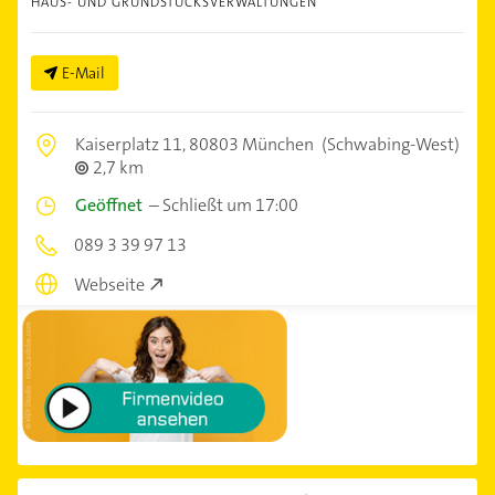
HAUS- UND GRUNDSTÜCKSVERWALTUNGEN
E-Mail
Kaiserplatz 11,
80803 München
(Schwabing-West)
2,7 km
Geöffnet
–
Schließt um 17:00
089 3 39 97 13
Webseite