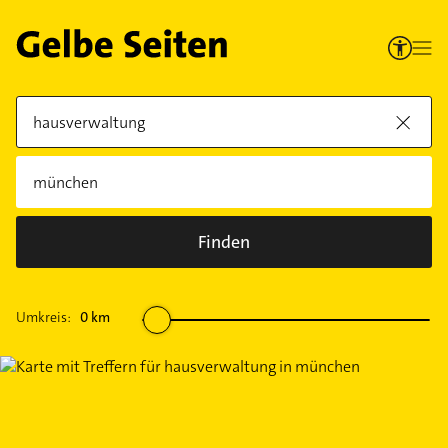
Finden
Umkreis:
0
km