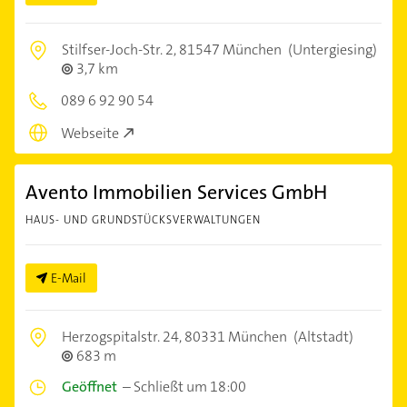
Stilfser-Joch-Str. 2,
81547 München
(Untergiesing)
3,7 km
089 6 92 90 54
Webseite
Avento Immobilien Services GmbH
HAUS- UND GRUNDSTÜCKSVERWALTUNGEN
E-Mail
Herzogspitalstr. 24,
80331 München
(Altstadt)
683 m
Geöffnet
–
Schließt um 18:00