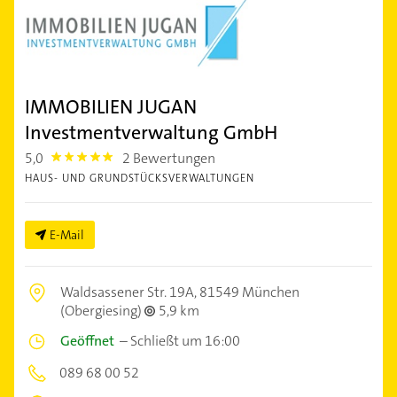
IMMOBILIEN JUGAN
Investmentverwaltung GmbH
5,0
2 Bewertungen
5.0
HAUS- UND GRUNDSTÜCKSVERWALTUNGEN
E-Mail
Waldsassener Str. 19A,
81549 München
(Obergiesing)
5,9 km
Geöffnet
–
Schließt um 16:00
089 68 00 52