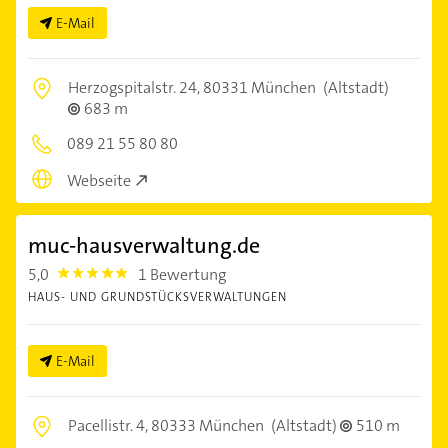
E-Mail
Herzogspitalstr. 24,
80331 München
(Altstadt)
683 m
089 21 55 80 80
Webseite
muc-hausverwaltung.de
5,0
1 Bewertung
5.0
HAUS- UND GRUNDSTÜCKSVERWALTUNGEN
E-Mail
Pacellistr. 4,
80333 München
(Altstadt)
510 m