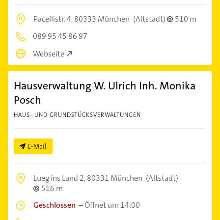
Pacellistr. 4,
80333 München
(Altstadt)
510 m
089 95 45 86 97
Webseite
Hausverwaltung W. Ulrich Inh. Monika
Posch
HAUS- UND GRUNDSTÜCKSVERWALTUNGEN
E-Mail
Lueg ins Land 2,
80331 München
(Altstadt)
516 m
Geschlossen
–
Öffnet um 14:00