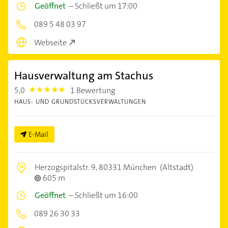
Geöffnet
–
Schließt um 17:00
089 5 48 03 97
Webseite
Hausverwaltung am Stachus
5,0
1 Bewertung
5.0
HAUS- UND GRUNDSTÜCKSVERWALTUNGEN
E-Mail
Herzogspitalstr. 9,
80331 München
(Altstadt)
605 m
Geöffnet
–
Schließt um 16:00
089 26 30 33