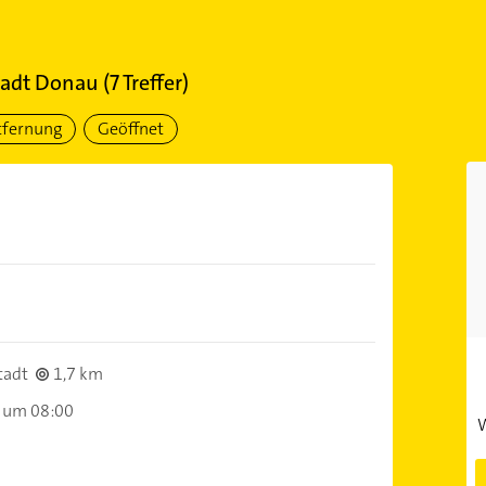
tadt Donau
(
7
Treffer)
tfernung
Geöffnet
tadt
1,7 km
 um 08:00
W