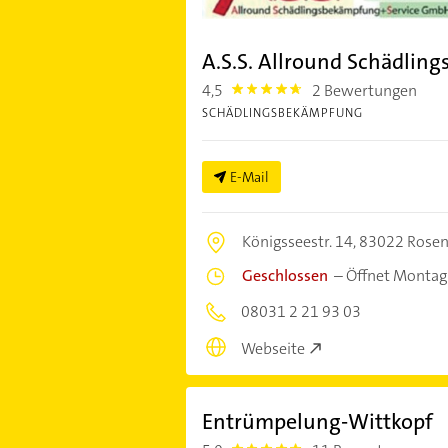
A.S.S. Allround Schädli
4,5
2 Bewertungen
4.5
SCHÄDLINGSBEKÄMPFUNG
E-Mail
Königsseestr. 14,
83022 Rose
Geschlossen
–
Öffnet Montag
08031 2 21 93 03
Webseite
Entrümpelung-Wittkopf