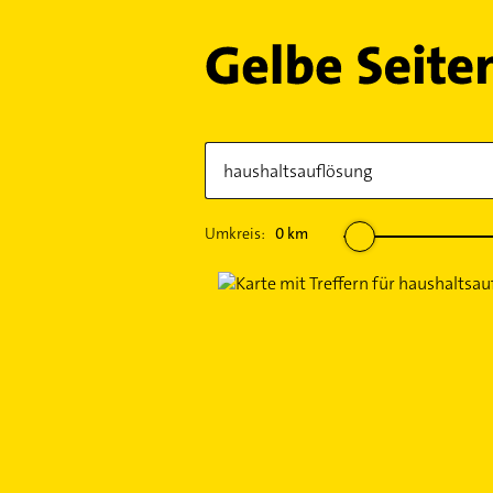
Umkreis:
0
km