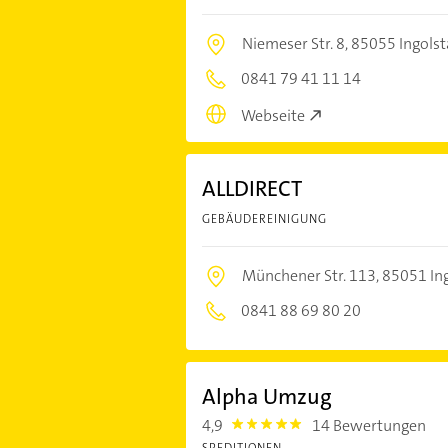
Niemeser Str. 8,
85055 Ingolst
0841 79 41 11 14
Webseite
ALLDIRECT
GEBÄUDEREINIGUNG
Münchener Str. 113,
85051 In
0841 88 69 80 20
Alpha Umzug
4,9
14 Bewertungen
4.9
SPEDITIONEN