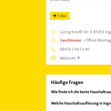
E-Mail
Georg-Kneißl-Str. 3,
85051 Ing
Geschlossen
–
Öffnet Montag
08450 2 04 51 40
Webseite
Häufige Fragen
Wie finde ich die beste Haushaltsa
Vergleichen Sie alle Anbieter anha
Welche Haushaltsauflösung in Ingo
von den Empfehlungen. Die Sucherg
Bewertungen
sortiert anzeigen lass