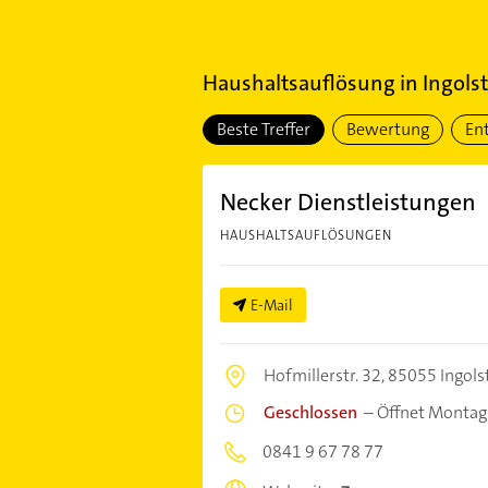
Haushaltsauflösung
in
Ingols
Beste Treffer
Bewertung
En
Necker Dienstleistungen
HAUSHALTSAUFLÖSUNGEN
E-Mail
Hofmillerstr. 32,
85055 Ingols
Geschlossen
–
Öffnet Montag
0841 9 67 78 77