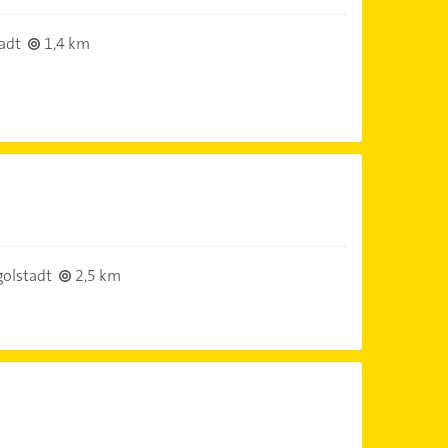
adt
1,4 km
golstadt
2,5 km