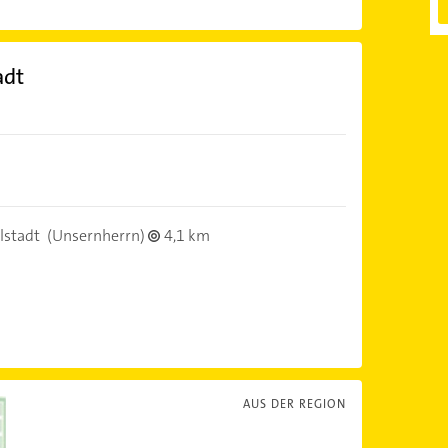
adt
lstadt
(Unsernherrn)
4,1 km
AUS DER REGION