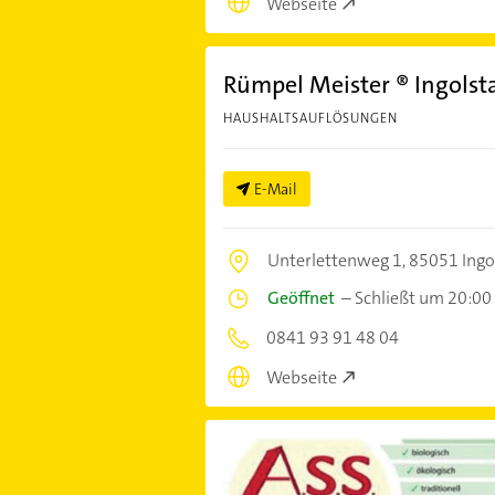
Webseite
Rümpel Meister ® Ingolst
HAUSHALTSAUFLÖSUNGEN
E-Mail
Unterlettenweg 1,
85051 Ingo
Geöffnet
–
Schließt um 20:00
0841 93 91 48 04
Webseite