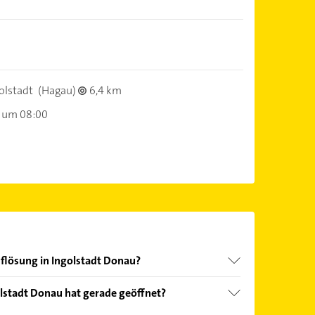
olstadt
(Hagau)
6,4 km
 um 08:00
uflösung in Ingolstadt Donau?
nd echter Kundenmeinungen und profitieren Sie
lstadt Donau hat gerade geöffnet?
ebnisse können Sie sich einfach nach
en.