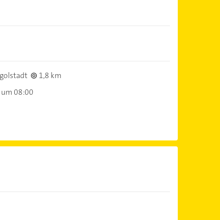
golstadt
1,8 km
 um 08:00