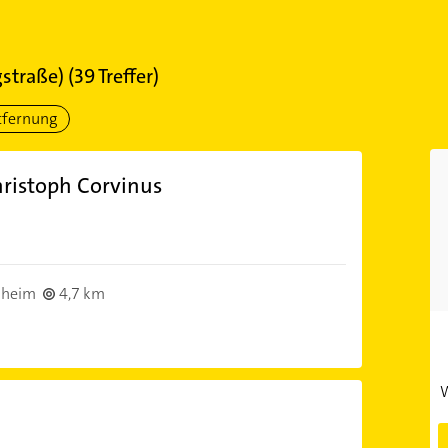
straße)
(
39
Treffer)
tfernung
hristoph Corvinus
)
sheim
4,7 km
W