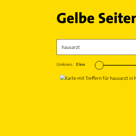
Umkreis:
0
km