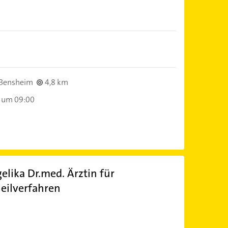
)
Bensheim
4,8 km
 um 09:00
lika Dr.med. Ärztin für
eilverfahren
)