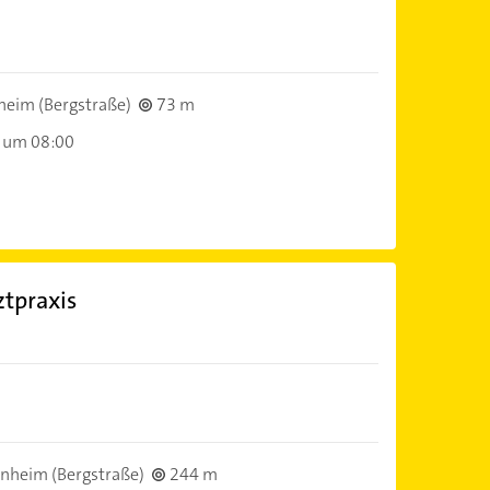
eim (Bergstraße)
73 m
 um 08:00
tpraxis
)
nheim (Bergstraße)
244 m