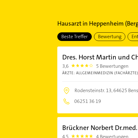
Hausarzt
in
Heppenheim (Berg
Beste Treffer
Bewertung
En
Dres. Horst Martin und C
3,6
5 Bewertungen
3.6000001
ÄRZTE: ALLGEMEINMEDIZIN (FACHÄRZTE
Rodensteinstr. 13,
64625 Ben
06251 36 19
Brückner Norbert Dr.med.
4,5
4 Bewertungen
4.5