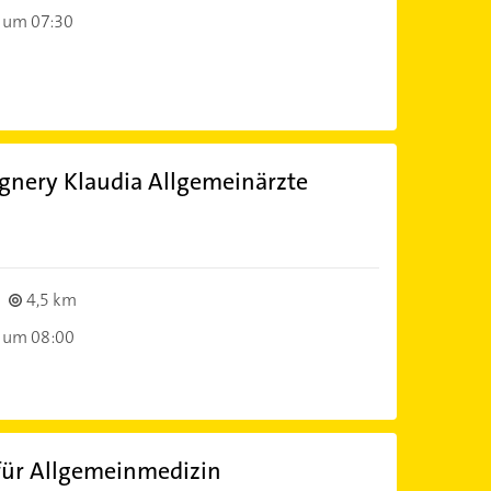
 um 07:30
egnery Klaudia Allgemeinärzte
)
m
4,5 km
 um 08:00
 für Allgemeinmedizin