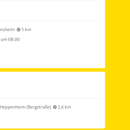
ensheim
5 km
 um 08:00
)
Heppenheim (Bergstraße)
1,6 km