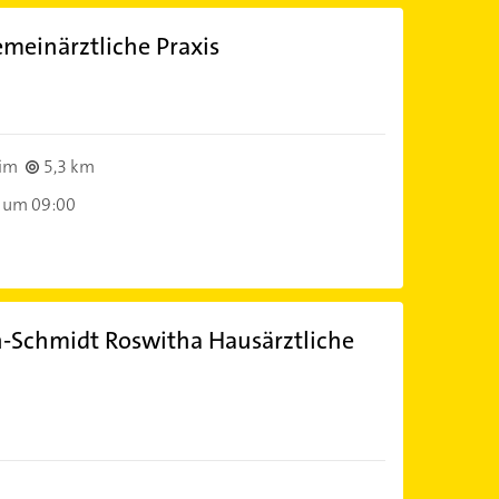
meinärztliche Praxis
)
im
5,3 km
 um 09:00
ch-Schmidt Roswitha Hausärztliche
)