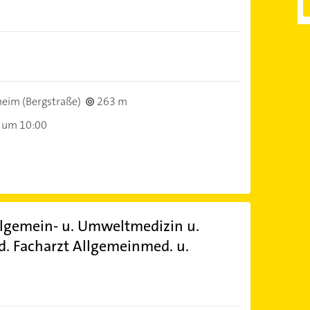
)
eim (Bergstraße)
263 m
 um 10:00
llgemein- u. Umweltmedizin u.
. Facharzt Allgemeinmed. u.
)