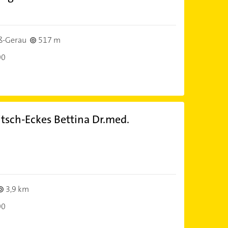
)
ß-Gerau
517 m
00
itsch-Eckes Bettina Dr.med.
)
3,9 km
00