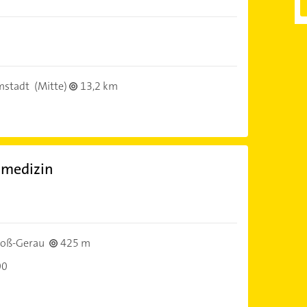
mstadt
(Mitte)
13,2 km
nmedizin
)
oß-Gerau
425 m
00