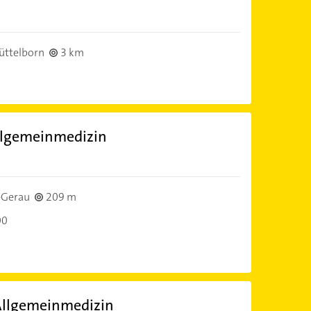
)
üttelborn
3 km
Allgemeinmedizin
)
-Gerau
209 m
00
Allgemeinmedizin