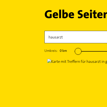
Umkreis:
0
km