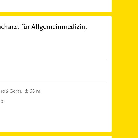
acharzt für Allgemeinmedizin,
)
roß-Gerau
63 m
00