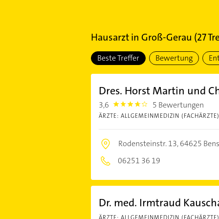
Hausarzt
in
Groß-Gerau
(
27
Tre
Beste Treffer
Bewertung
En
Dres. Horst Martin und C
3,6
5 Bewertungen
3.6000001
ÄRZTE: ALLGEMEINMEDIZIN (FACHÄRZTE
Rodensteinstr. 13,
64625 Ben
06251 36 19
Dr. med. Irmtraud Kausch
ÄRZTE: ALLGEMEINMEDIZIN (FACHÄRZTE