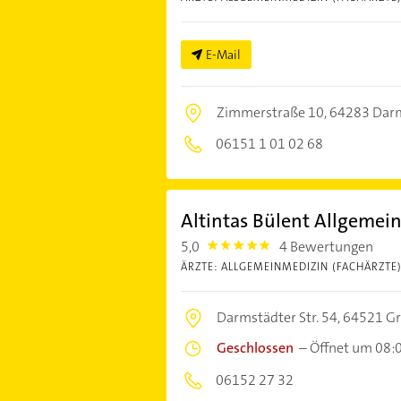
E-Mail
Zimmerstraße 10,
64283 Dar
06151 1 01 02 68
Altintas Bülent Allgemei
5,0
4 Bewertungen
5.0
ÄRZTE: ALLGEMEINMEDIZIN (FACHÄRZTE
Darmstädter Str. 54,
64521 Gr
Geschlossen
–
Öffnet um 08:
06152 27 32