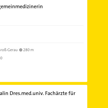
llgemeinmedizinerin
)
roß-Gerau
280 m
30
lin Dres.med.univ. Fachärzte für