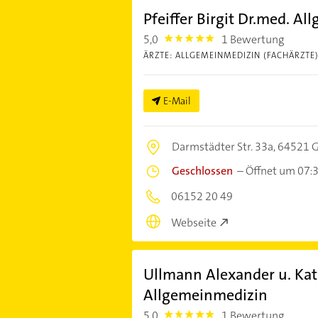
Pfeiffer Birgit Dr.med. A
5,0
1 Bewertung
5.0
ÄRZTE: ALLGEMEINMEDIZIN (FACHÄRZTE
E-Mail
Darmstädter Str. 33a,
64521 G
Geschlossen
–
Öffnet um 07:
06152 20 49
Webseite
Ullmann Alexander u. Kata
Allgemeinmedizin
5,0
1 Bewertung
5.0