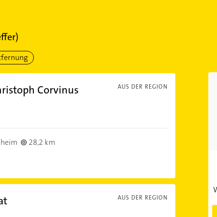
ffer)
tfernung
hristoph Corvinus
AUS DER REGION
)
sheim
28,2 km
W
at
AUS DER REGION
)