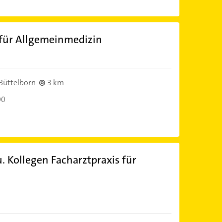
 für Allgemeinmedizin
)
Büttelborn
3 km
00
. Kollegen Facharztpraxis für
)