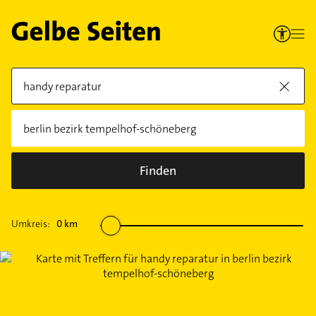
Finden
Umkreis:
0
km