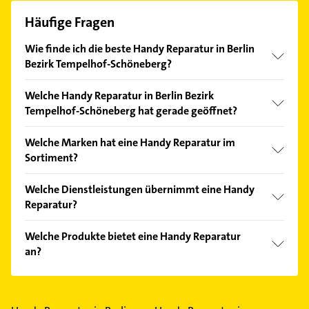
Häufige Fragen
Wie finde ich die beste Handy Reparatur in Berlin
Bezirk Tempelhof-Schöneberg?
Vergleichen Sie alle Anbieter anhand echter
Welche Handy Reparatur in Berlin Bezirk
Kundenmeinungen und profitieren Sie von den
Tempelhof-Schöneberg hat gerade geöffnet?
Empfehlungen. Die Suchergebnisse können Sie sich
einfach nach
Bewertungen
sortiert anzeigen lassen.
Im Anbieter-Bereich finden Sie alle
Öffnungszeiten
.
Welche Marken hat eine Handy Reparatur im
Bitte beachten Sie, dass diese an Sonn- und
Sortiment?
Feiertagen abweichen können.
Die Handy Reparatur verkauft Marken wie Apple,
Welche Dienstleistungen übernimmt eine Handy
Samsung, Alcatel, Google und Vodafone Fairphone.
Reparatur?
Folgende Leistungen werden angeboten: Daten-
Welche Produkte bietet eine Handy Reparatur
Transfer, Handy-Ankauf, Hardware-Ersteinrichtung,
an?
Hardware-Reparatur und Kundentermin auf
Wunsch.
Das Angebot umfasst unter anderem CallYa /
Prepaid, Digitalisierung, Festnetz / DSL, GigaCube
und Internet.