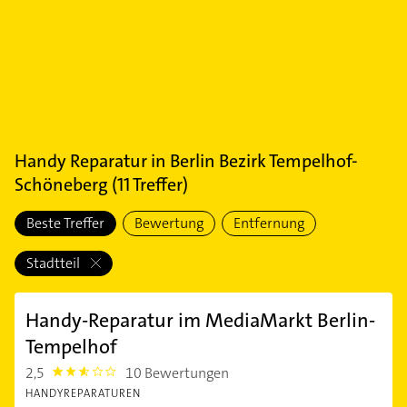
Handy Reparatur
in
Berlin Bezirk Tempelhof-
Schöneberg
(
11
Treffer)
Beste Treffer
Bewertung
Entfernung
Stadtteil
Handy-Reparatur im MediaMarkt Berlin-
Tempelhof
2,5
10 Bewertungen
2.5
HANDYREPARATUREN