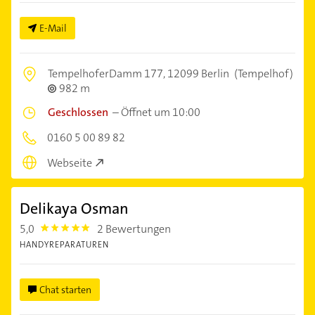
E-Mail
TempelhoferDamm 177,
12099 Berlin
(Tempelhof)
982 m
Geschlossen
–
Öffnet um 10:00
0160 5 00 89 82
Webseite
Delikaya Osman
5,0
2 Bewertungen
5.0
HANDYREPARATUREN
Chat starten