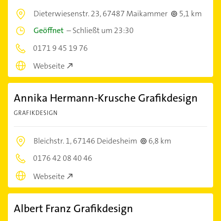
Dieterwiesenstr. 23,
67487 Maikammer
5,1 km
Geöffnet
–
Schließt um 23:30
0171 9 45 19 76
Webseite
Annika Hermann-Krusche Grafikdesign
GRAFIKDESIGN
Bleichstr. 1,
67146 Deidesheim
6,8 km
0176 42 08 40 46
Webseite
Albert Franz Grafikdesign