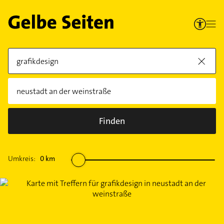
Finden
Umkreis:
0
km