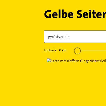
Umkreis:
0
km