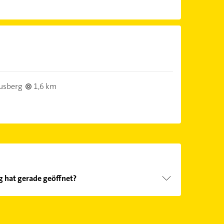
usberg
1,6 km
g hat gerade geöffnet?
Öffnungszeiten
. Bitte beachten Sie, dass diese an
önnen.