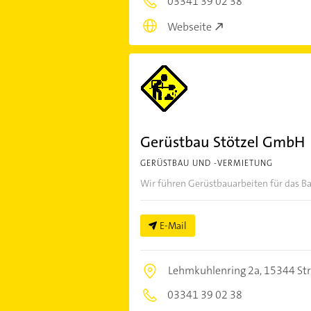
03341 39 02 38
Webseite
Gerüstbau Stötzel GmbH
GERÜSTBAU UND -VERMIETUNG
Wir führen Gerüstbauarbeiten für das 
E-Mail
Lehmkuhlenring 2a,
15344 St
03341 39 02 38