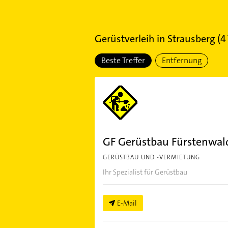
Gerüstverleih
in
Strausberg
(
4
Beste Treffer
Entfernung
GF Gerüstbau Fürstenwa
GERÜSTBAU UND -VERMIETUNG
Ihr Spezialist für Gerüstbau
E-Mail