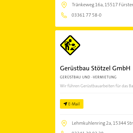
Tränkeweg 16a,
15517 Fürste
03361 77 58-0
Gerüstbau Stötzel GmbH
GERÜSTBAU UND -VERMIETUNG
Wir führen Gerüstbauarbeiten für das 
E-Mail
Lehmkuhlenring 2a,
15344 St