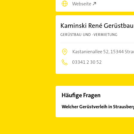
Webseite
Kaminski René Gerüstbau
GERÜSTBAU UND -VERMIETUNG
Kastanienallee 52,
15344 Stra
03341 2 30 52
Häufige Fragen
Welcher Gerüstverleih in Strausber
Im Anbieter-Bereich finden Sie alle
Sonn- und Feiertagen abweichen k