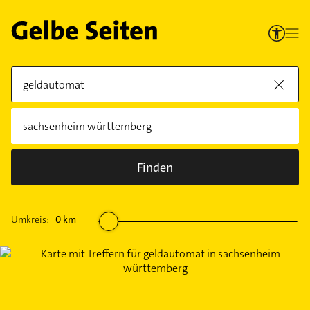
Finden
Umkreis:
0
km