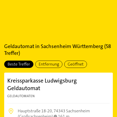
Geldautomat
in
Sachsenheim Württemberg
(
58
Treffer)
Beste Treffer
Entfernung
Geöffnet
Kreissparkasse Ludwigsburg
Geldautomat
GELDAUTOMATEN
Hauptstraße 18-20,
74343 Sachsenheim
(Großsachsenheim)
161 m