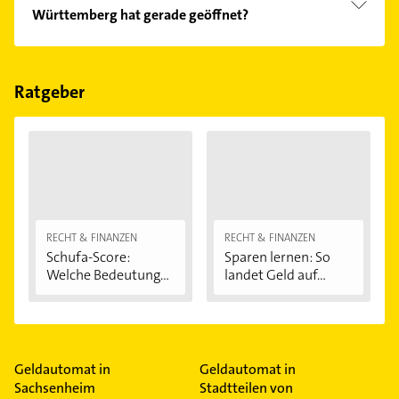
Württemberg hat gerade geöffnet?
Im Anbieter-Bereich finden Sie alle
Öffnungszeiten
.
Bitte beachten Sie, dass diese an Sonn- und
Feiertagen abweichen können.
Ratgeber
RECHT & FINANZEN
RECHT & FINANZEN
Schufa-Score:
Sparen lernen: So
Welche Bedeutung...
landet Geld auf...
Geldautomat in
Geldautomat in
Sachsenheim
Stadtteilen von