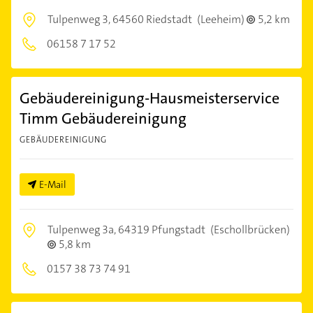
Tulpenweg 3,
64560 Riedstadt
(Leeheim)
5,2 km
06158 7 17 52
Gebäudereinigung-Hausmeisterservice
Timm Gebäudereinigung
GEBÄUDEREINIGUNG
E-Mail
Tulpenweg 3a,
64319 Pfungstadt
(Eschollbrücken)
5,8 km
0157 38 73 74 91