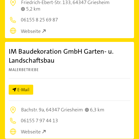
Friedrich-Ebert-Str. 133,
64347 Griesheim
5,2 km
06155 8 25 69 87
Webseite
IM Baudekoration GmbH Garten- u.
Landschaftsbau
MALERBETRIEBE
E-Mail
Bachstr. 9a,
64347 Griesheim
6,3 km
06155 7 97 44 13
Webseite