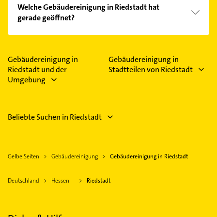
Welche Gebäudereinigung in Riedstadt hat
gerade geöffnet?
Im Anbieter-Bereich finden Sie alle
Öffnungszeiten
.
Bitte beachten Sie, dass diese an Sonn- und
Feiertagen abweichen können.
Gebäudereinigung in
Gebäudereinigung in
Riedstadt und der
Stadtteilen von Riedstadt
Umgebung
Beliebte Suchen in Riedstadt
Gelbe Seiten
Gebäudereinigung
Gebäudereinigung in Riedstadt
Deutschland
Hessen
Riedstadt