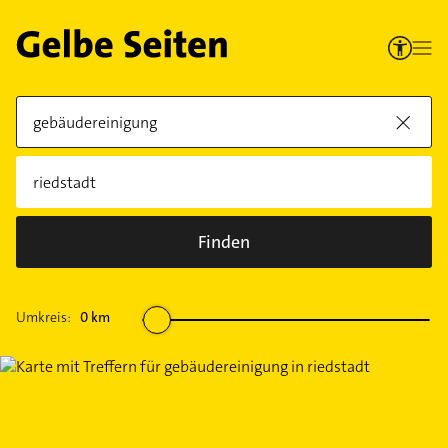
Finden
Umkreis:
0
km