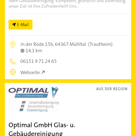
Stern Gebäudereinigung: Kompetent, gründlich und zuverlässig,
unser Ziel ist Ihre Zufriedenheit! Uns...
E-Mail
In der Röde 15b,
64367 Mühltal
(Trautheim)
14,1 km
06151 9 71 24 65
Webseite
AUS DER REGION
Optimal GmbH Glas- u.
Gebäudereinigung