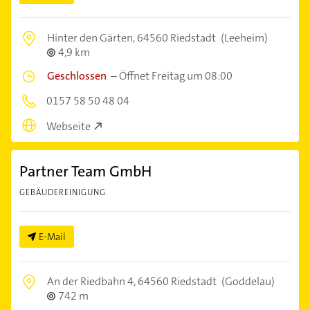
Hinter den Gärten,
64560 Riedstadt
(Leeheim)
4,9 km
Geschlossen
–
Öffnet Freitag um 08:00
0157 58 50 48 04
Webseite
Partner Team GmbH
GEBÄUDEREINIGUNG
E-Mail
An der Riedbahn 4,
64560 Riedstadt
(Goddelau)
742 m