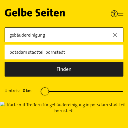
Finden
Umkreis:
0
km