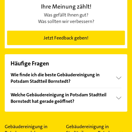
Ihre Meinung zählt!
Was gefällt Ihnen gut?
Was sollten wir verbessern?
Jetzt Feedback geben!
Häufige Fragen
Wie finde ich die beste Gebäudereinigung in
Potsdam Stadtteil Bornstedt?
Vergleichen Sie alle Anbieter anhand echter
Welche Gebäudereinigung in Potsdam Stadtteil
Kundenmeinungen und profitieren Sie von den
Bornstedt hat gerade geöffnet?
Empfehlungen. Die Suchergebnisse können Sie sich
einfach nach
Bewertungen
sortiert anzeigen lassen.
Im Anbieter-Bereich finden Sie alle
Öffnungszeiten
.
Bitte beachten Sie, dass diese an Sonn- und
Feiertagen abweichen können.
Gebäudereinigung in
Gebäudereinigung in