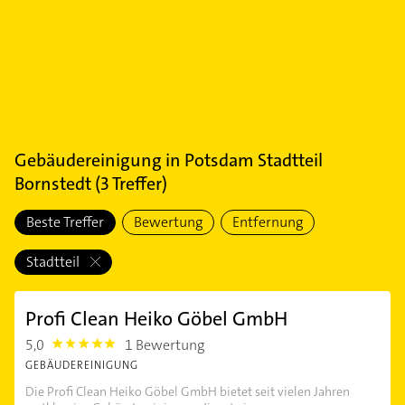
Gebäudereinigung
in
Potsdam Stadtteil
Bornstedt
(
3
Treffer)
Beste Treffer
Bewertung
Entfernung
Stadtteil
Profi Clean Heiko Göbel GmbH
5,0
1 Bewertung
5.0
GEBÄUDEREINIGUNG
Die Profi Clean Heiko Göbel GmbH bietet seit vielen Jahren