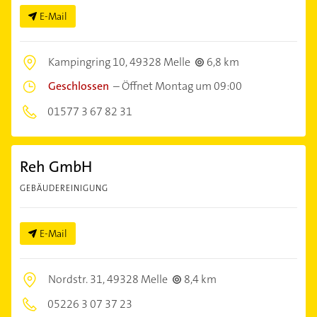
E-Mail
Kampingring 10,
49328 Melle
6,8 km
Geschlossen
–
Öffnet Montag um 09:00
01577 3 67 82 31
Reh GmbH
GEBÄUDEREINIGUNG
E-Mail
Nordstr. 31,
49328 Melle
8,4 km
05226 3 07 37 23