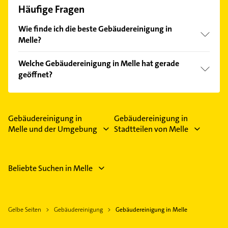
Häufige Fragen
Wie finde ich die beste Gebäudereinigung in
Melle?
Vergleichen Sie alle Anbieter anhand echter
Welche Gebäudereinigung in Melle hat gerade
Kundenmeinungen und profitieren Sie von den
geöffnet?
Empfehlungen. Die Suchergebnisse können Sie sich
einfach nach
Bewertungen
sortiert anzeigen lassen.
Im Anbieter-Bereich finden Sie alle
Öffnungszeiten
.
Bitte beachten Sie, dass diese an Sonn- und
Feiertagen abweichen können.
Gebäudereinigung in
Gebäudereinigung in
Melle und der Umgebung
Stadtteilen von Melle
Beliebte Suchen in Melle
Gelbe Seiten
Gebäudereinigung
Gebäudereinigung in Melle