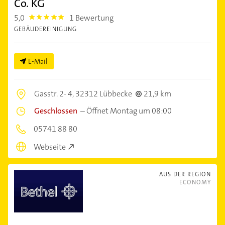
Co. KG
5,0
1 Bewertung
5.0
GEBÄUDEREINIGUNG
E-Mail
Gasstr. 2- 4,
32312 Lübbecke
21,9 km
Geschlossen
–
Öffnet Montag um 08:00
05741 88 80
Webseite
AUS DER REGION
ECONOMY