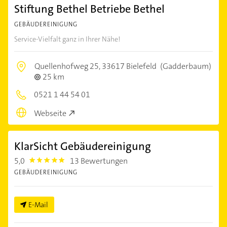
Stiftung Bethel Betriebe Bethel
GEBÄUDEREINIGUNG
Service-Vielfalt ganz in Ihrer Nähe!
Quellenhofweg 25,
33617 Bielefeld
(Gadderbaum)
25 km
0521 1 44 54 01
Webseite
KlarSicht Gebäudereinigung
5,0
13 Bewertungen
5.0
GEBÄUDEREINIGUNG
E-Mail