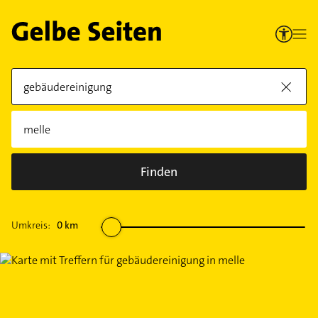
Finden
Umkreis:
0
km