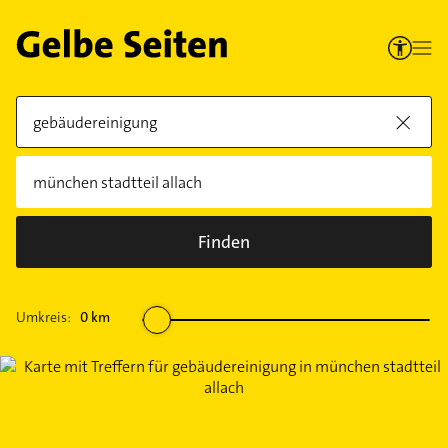
Finden
Umkreis:
0
km