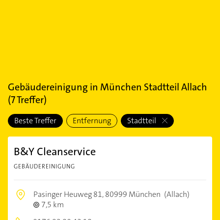
Gebäudereinigung
in
München Stadtteil Allach
(
7
Treffer)
Beste Treffer
Entfernung
Stadtteil
B&Y Cleanservice
GEBÄUDEREINIGUNG
Pasinger Heuweg 81,
80999 München
(Allach)
7,5 km