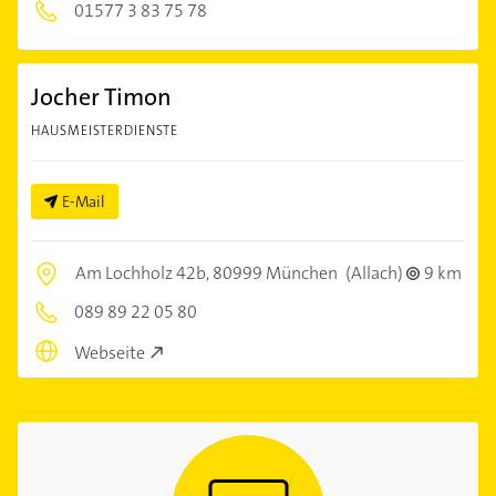
01577 3 83 75 78
Jocher Timon
HAUSMEISTERDIENSTE
E-Mail
Am Lochholz 42b,
80999 München
(Allach)
9 km
089 89 22 05 80
Webseite