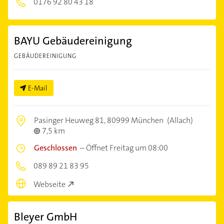
0176 92 80 43 18
BAYU Gebäudereinigung
GEBÄUDEREINIGUNG
E-Mail
Pasinger Heuweg 81,
80999 München
(Allach)
7,5 km
Geschlossen
–
Öffnet Freitag um 08:00
089 89 21 83 95
Webseite
Bleyer GmbH