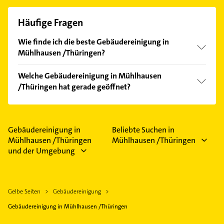
Häufige Fragen
Wie finde ich die beste Gebäudereinigung in
Mühlhausen /Thüringen?
Vergleichen Sie alle Anbieter anhand echter
Welche Gebäudereinigung in Mühlhausen
Kundenmeinungen und profitieren Sie von den
/Thüringen hat gerade geöffnet?
Empfehlungen. Die Suchergebnisse können Sie sich
einfach nach
Bewertungen
sortiert anzeigen lassen.
Im Anbieter-Bereich finden Sie alle
Öffnungszeiten
.
Bitte beachten Sie, dass diese an Sonn- und
Feiertagen abweichen können.
Gebäudereinigung in
Beliebte Suchen in
Mühlhausen /Thüringen
Mühlhausen /Thüringen
und der Umgebung
Gelbe Seiten
Gebäudereinigung
Gebäudereinigung in Mühlhausen /Thüringen