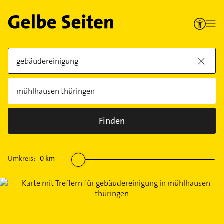
Finden
Umkreis:
0
km