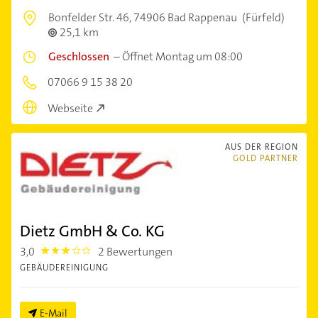
Bonfelder Str. 46,
74906 Bad Rappenau
(Fürfeld)
25,1 km
Geschlossen
–
Öffnet Montag um 08:00
07066 9 15 38 20
Webseite
AUS DER REGION
GOLD PARTNER
Dietz GmbH & Co. KG
3,0
2 Bewertungen
3.0
GEBÄUDEREINIGUNG
E-Mail