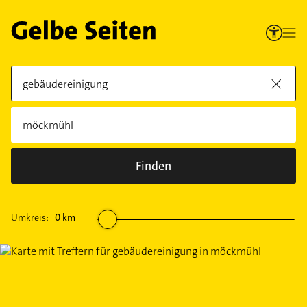
Finden
Umkreis:
0
km