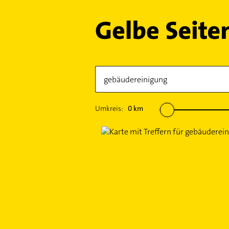
Umkreis:
0
km