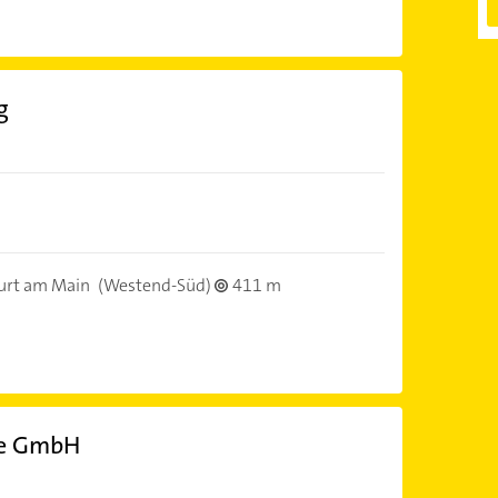
g
urt am Main
(Westend-Süd)
411 m
te GmbH