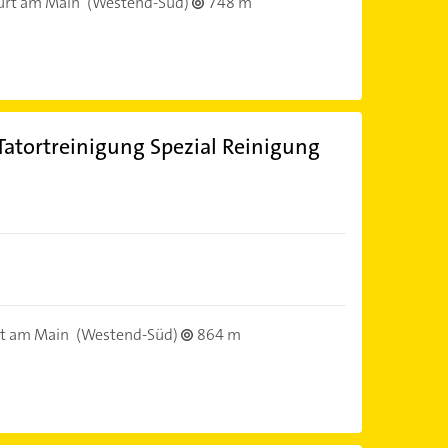
urt am Main
(Westend-Süd)
748 m
Tatortreinigung Spezial Reinigung
t am Main
(Westend-Süd)
864 m