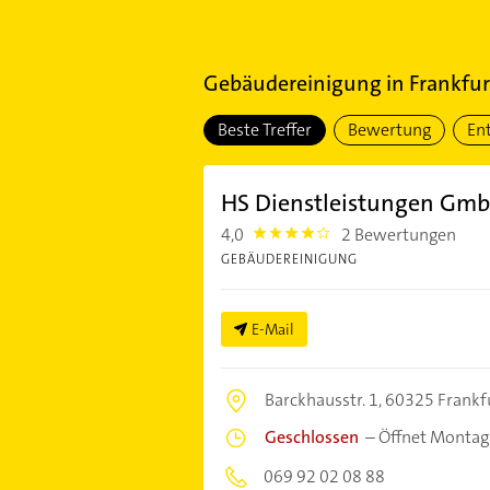
Gebäudereinigung
in
Frankfur
Beste Treffer
Bewertung
En
HS Dienstleistungen Gm
4,0
2 Bewertungen
4.0
GEBÄUDEREINIGUNG
E-Mail
Barckhausstr. 1,
60325 Frankf
Geschlossen
–
Öffnet Montag
069 92 02 08 88