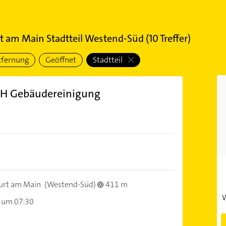
t am Main Stadtteil Westend-Süd
(
10
Treffer)
tfernung
Geöffnet
Stadtteil
bH Gebäudereinigung
urt am Main
(Westend-Süd)
411 m
W
 um 07:30