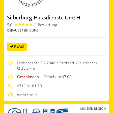
Silberburg-Hausdienste GmbH
5,0
1 Bewertung
5.0
GEBÄUDEREINIGUNG
E-Mail
Leobener Str. 63,
70469 Stuttgart
(Feuerbach)
15,6 km
Geschlossen
–
Öffnet um 07:00
0711 61 61 70
Webseite
AUS DER REGION