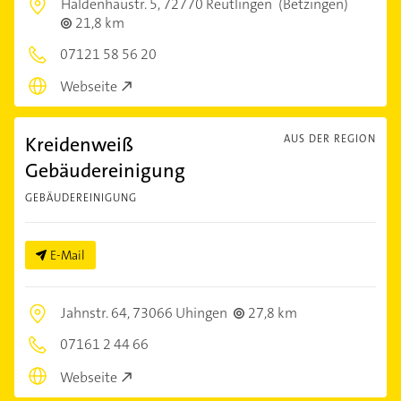
Haldenhaustr. 5,
72770 Reutlingen
(Betzingen)
21,8 km
07121 58 56 20
Webseite
Kreidenweiß
AUS DER REGION
Gebäudereinigung
GEBÄUDEREINIGUNG
E-Mail
Jahnstr. 64,
73066 Uhingen
27,8 km
07161 2 44 66
Webseite