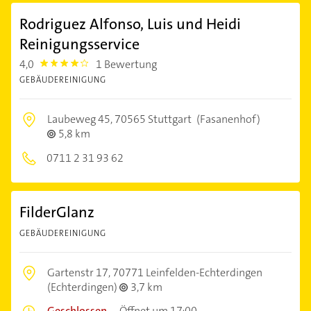
Rodriguez Alfonso, Luis und Heidi
Reinigungsservice
4,0
1 Bewertung
4.0
GEBÄUDEREINIGUNG
Laubeweg 45,
70565 Stuttgart
(Fasanenhof)
5,8 km
0711 2 31 93 62
FilderGlanz
GEBÄUDEREINIGUNG
Gartenstr 17,
70771 Leinfelden-Echterdingen
(Echterdingen)
3,7 km
Geschlossen
–
Öffnet um 17:00