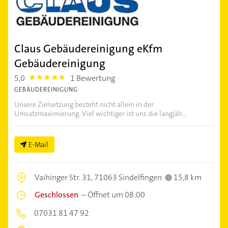
Claus Gebäudereinigung eKfm
Gebäudereinigung
5,0
1 Bewertung
5.0
GEBÄUDEREINIGUNG
Unsere Zielsetzung besteht nicht allein in der
Umsatzmaximierung. Viel wichtiger ist uns die langjäh...
E-Mail
Vaihinger Str. 31,
71063 Sindelfingen
15,8 km
Geschlossen
–
Öffnet um 08:00
07031 81 47 92