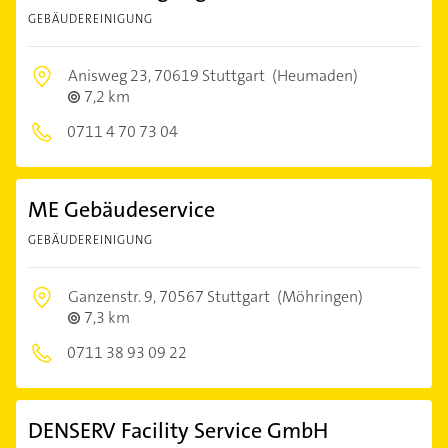
GEBÄUDEREINIGUNG
Anisweg 23,
70619 Stuttgart
(Heumaden)
7,2 km
0711 4 70 73 04
ME Gebäudeservice
GEBÄUDEREINIGUNG
Ganzenstr. 9,
70567 Stuttgart
(Möhringen)
7,3 km
0711 38 93 09 22
DENSERV Facility Service GmbH