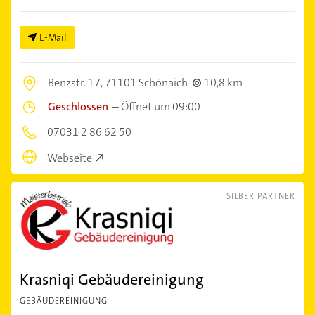
E-Mail
Benzstr. 17,
71101 Schönaich
10,8 km
Geschlossen
–
Öffnet um 09:00
07031 2 86 62 50
Webseite
SILBER PARTNER
Krasniqi Gebäudereinigung
GEBÄUDEREINIGUNG