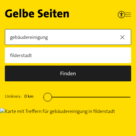
Finden
Umkreis:
0
km