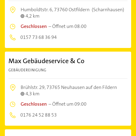
Humboldtstr. 6,
73760 Ostfildern
(Scharnhausen)
4,2 km
Geschlossen
–
Öffnet um 08:00
0157 73 68 36 94
Max Gebäudeservice & Co
GEBÄUDEREINIGUNG
Brühlstr. 29,
73765 Neuhausen auf den Fildern
4,3 km
Geschlossen
–
Öffnet um 09:00
0176 24 52 88 53