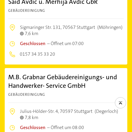
Said Avdic u. Merhija Avdic GbR
GEBÄUDEREINIGUNG
Sigmaringer Str. 131,
70567 Stuttgart
(Möhringen)
7,6 km
Geschlossen
–
Öffnet um 07:00
0157 34 35 33 20
M.B. Grabnar Gebäudereinigungs- und
Handwerker- Service GmbH
GEBÄUDEREINIGUNG
Julius-Hölder-Str. 4,
70597 Stuttgart
(Degerloch)
7,8 km
Geschlossen
–
Öffnet um 08:00