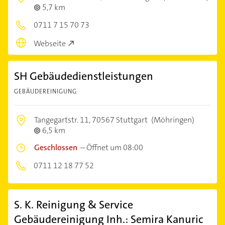
5,7 km
0711 7 15 70 73
Webseite
SH Gebäudedienstleistungen
GEBÄUDEREINIGUNG
Tangegartstr. 11,
70567 Stuttgart
(Möhringen)
6,5 km
Geschlossen
–
Öffnet um 08:00
0711 12 18 77 52
S. K. Reinigung & Service
Gebäudereinigung Inh.: Semira Kanuric