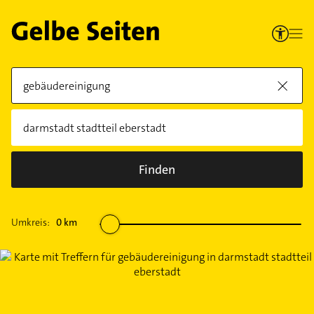
Finden
Umkreis:
0
km