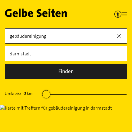
Finden
Umkreis:
0
km