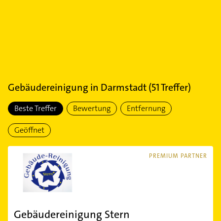
Gebäudereinigung
in
Darmstadt
(
51
Treffer)
Beste Treffer
Bewertung
Entfernung
Geöffnet
PREMIUM PARTNER
Gebäudereinigung Stern