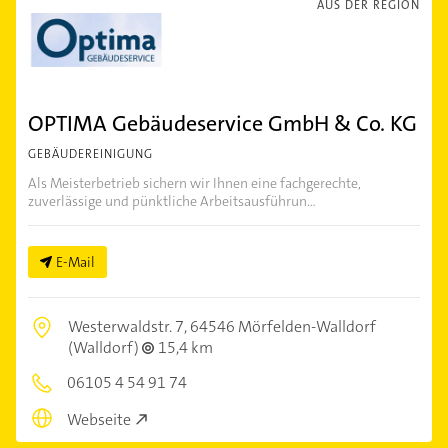
AUS DER REGION
OPTIMA Gebäudeservice GmbH & Co. KG
GEBÄUDEREINIGUNG
Als Meisterbetrieb sichern wir Ihnen eine fachgerechte,
zuverlässige und pünktliche Arbeitsausführun...
E-Mail
Westerwaldstr. 7,
64546 Mörfelden-Walldorf
(Walldorf)
15,4 km
06105 4 54 91 74
Webseite