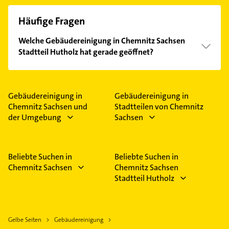
Häufige Fragen
Welche Gebäudereinigung in Chemnitz Sachsen
Stadtteil Hutholz hat gerade geöffnet?
Im Anbieter-Bereich finden Sie alle
Öffnungszeiten
.
Bitte beachten Sie, dass diese an Sonn- und
Feiertagen abweichen können.
Gebäudereinigung in
Gebäudereinigung in
Chemnitz Sachsen und
Stadtteilen von Chemnitz
der Umgebung
Sachsen
Beliebte Suchen in
Beliebte Suchen in
Chemnitz Sachsen
Chemnitz Sachsen
Stadtteil Hutholz
Gelbe Seiten
Gebäudereinigung