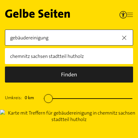
Finden
Umkreis:
0
km