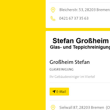
Bleicherstr. 53,
28203 Bremen
0421 67 37 35 63
Großheim Stefan
GLASREINIGUNG
Ihr Gebäudereiniger im Viertel
E-Mail
Sielwall 87,
28203 Bremen
(O