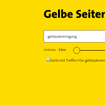
Umkreis:
0
km