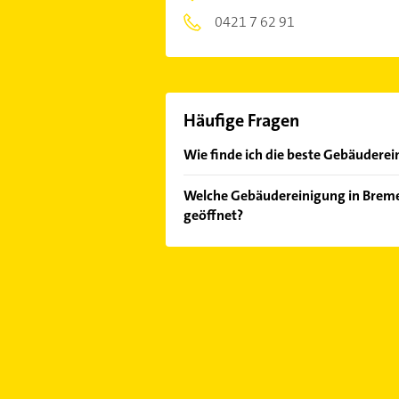
0421 7 62 91
Häufige Fragen
Wie finde ich die beste Gebäuderei
Vergleichen Sie alle Anbieter anha
Welche Gebäudereinigung in Bremen
von den Empfehlungen. Die Sucherg
geöffnet?
Bewertungen
sortiert anzeigen lass
Im Anbieter-Bereich finden Sie alle
Sonn- und Feiertagen abweichen k