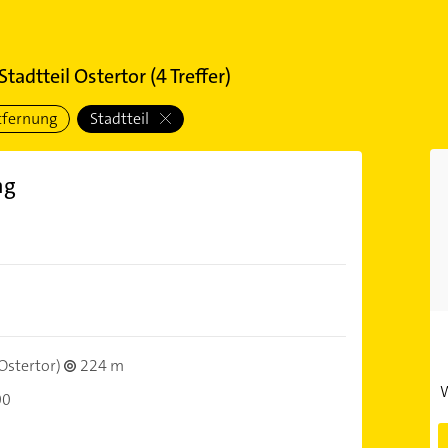
tadtteil Ostertor
(
4
Treffer)
tfernung
Stadtteil
ng
Ostertor)
224 m
W
00