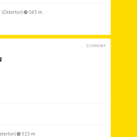
(Ostertor)
565 m
ECONOMY
stertor)
515 m