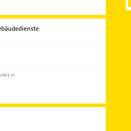
ebäudedienste
461 m