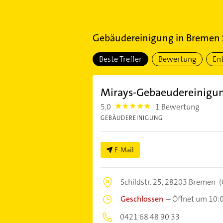
Gebäudereinigung
in
Bremen S
Beste Treffer
Bewertung
En
Mirays-Gebaeudereinigu
5,0
1 Bewertung
5.0
GEBÄUDEREINIGUNG
E-Mail
Schildstr. 25,
28203 Bremen
(
Geschlossen
–
Öffnet um 10:
0421 68 48 90 33