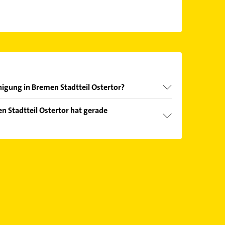
nigung in Bremen Stadtteil Ostertor?
nd echter Kundenmeinungen und profitieren Sie
 Stadtteil Ostertor hat gerade
ebnisse können Sie sich einfach nach
en.
Öffnungszeiten
. Bitte beachten Sie, dass diese an
önnen.