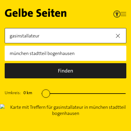
Finden
Umkreis:
0
km