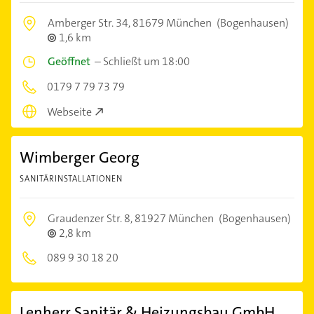
Amberger Str. 34,
81679 München
(Bogenhausen)
1,6 km
Geöffnet
–
Schließt um 18:00
0179 7 79 73 79
Webseite
Wimberger Georg
SANITÄRINSTALLATIONEN
Graudenzer Str. 8,
81927 München
(Bogenhausen)
2,8 km
089 9 30 18 20
Lenherr Sanitär & Heizungsbau GmbH