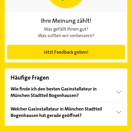
Ihre Meinung zählt!
Was gefällt Ihnen gut?
Was sollten wir verbessern?
Jetzt Feedback geben!
Häufige Fragen
Wie finde ich den besten Gasinstallateur in
München Stadtteil Bogenhausen?
Vergleichen Sie alle Anbieter anhand echter
Welcher Gasinstallateur in München Stadtteil
Kundenmeinungen und profitieren Sie von den
Bogenhausen hat gerade geöffnet?
Empfehlungen. Die Suchergebnisse können Sie sich
einfach nach
Bewertungen
sortiert anzeigen lassen.
Im Anbieter-Bereich finden Sie alle
Öffnungszeiten
.
Bitte beachten Sie, dass diese an Sonn- und