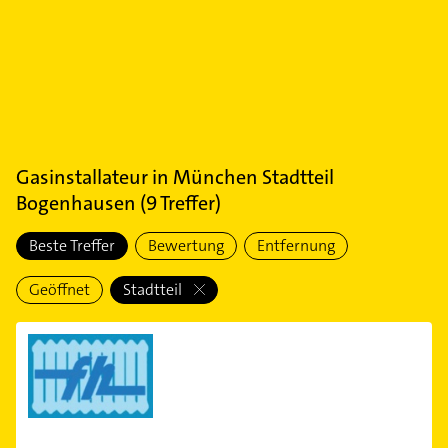
Gasinstallateur
in
München Stadtteil
Bogenhausen
(
9
Treffer)
Beste Treffer
Bewertung
Entfernung
Geöffnet
Stadtteil