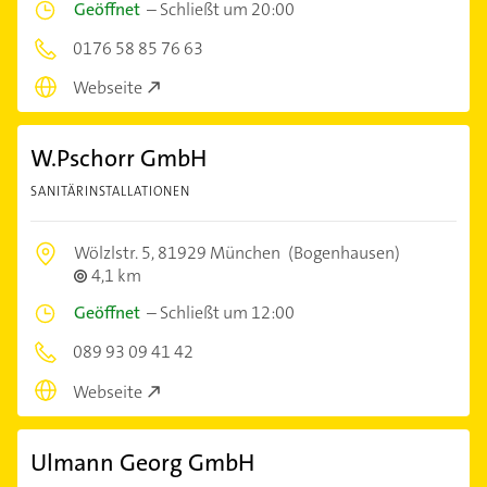
Geöffnet
–
Schließt um 20:00
0176 58 85 76 63
Webseite
W.Pschorr GmbH
SANITÄRINSTALLATIONEN
Wölzlstr. 5,
81929 München
(Bogenhausen)
4,1 km
Geöffnet
–
Schließt um 12:00
089 93 09 41 42
Webseite
Ulmann Georg GmbH