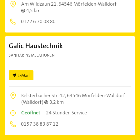
Am Wildzaun 21,
64546 Mörfelden-Walldorf
4,5 km
0172 6 70 08 80
Galic Haustechnik
SANITÄRINSTALLATIONEN
E-Mail
Kelsterbacher Str. 42,
64546 Mörfelden-Walldorf
(Walldorf)
3,2 km
Geöffnet
–
24 Stunden Service
0157 38 83 87 12