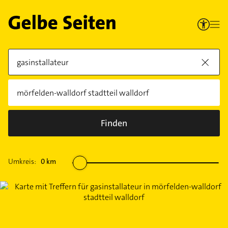
Finden
Umkreis:
0
km