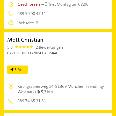
Geschlossen
–
Öffnet Montag um 08:00
089 50 00 47 11
Webseite
Mott Christian
5,0
2 Bewertungen
5.0
GARTEN- UND LANDSCHAFTSBAU
E-Mail
Kirchgrabnerweg 14,
81369 München
(Sendling-
Westpark)
5,3 km
089 74 65 31 81