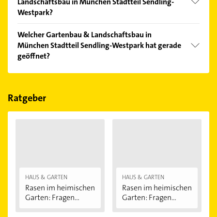
Landschaftsbau in München Stadtteil Sendling-
Westpark?
Vergleichen Sie alle Anbieter anhand echter
Welcher Gartenbau & Landschaftsbau in
Kundenmeinungen und profitieren Sie von den
München Stadtteil Sendling-Westpark hat gerade
Empfehlungen. Die Suchergebnisse können Sie sich
geöffnet?
einfach nach
Bewertungen
sortiert anzeigen lassen.
Im Anbieter-Bereich finden Sie alle
Öffnungszeiten
.
Bitte beachten Sie, dass diese an Sonn- und
Feiertagen abweichen können.
Ratgeber
HAUS & GARTEN
HAUS & GARTEN
Rasen im heimischen
Rasen im heimischen
Garten: Fragen...
Garten: Fragen...