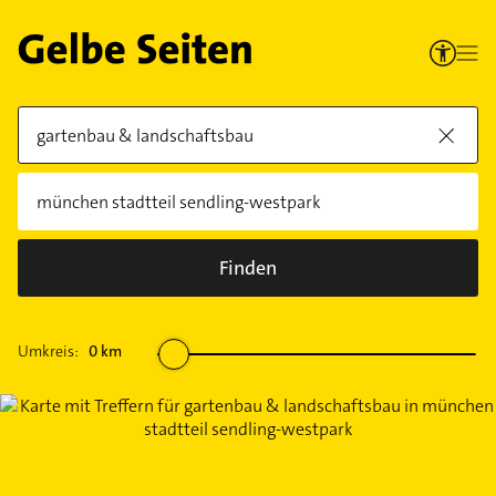
Finden
Umkreis:
0
km