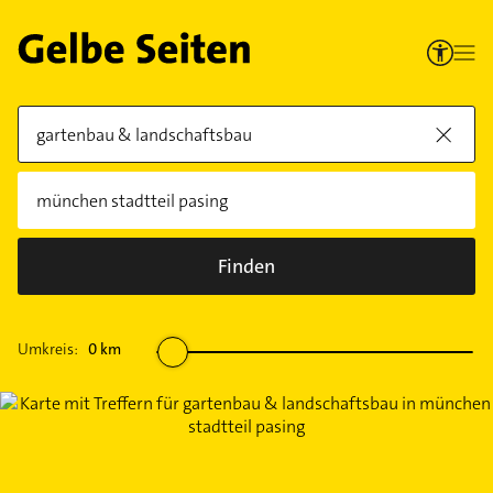
Finden
Umkreis:
0
km