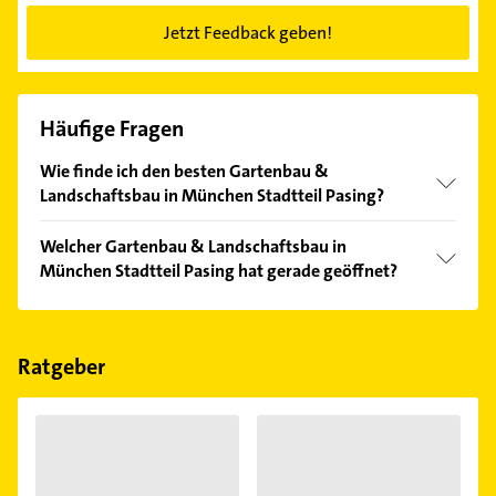
Jetzt Feedback geben!
Häufige Fragen
Wie finde ich den besten Gartenbau &
Landschaftsbau in München Stadtteil Pasing?
Vergleichen Sie alle Anbieter anhand echter
Welcher Gartenbau & Landschaftsbau in
Kundenmeinungen und profitieren Sie von den
München Stadtteil Pasing hat gerade geöffnet?
Empfehlungen. Die Suchergebnisse können Sie sich
einfach nach
Bewertungen
sortiert anzeigen lassen.
Im Anbieter-Bereich finden Sie alle
Öffnungszeiten
.
Bitte beachten Sie, dass diese an Sonn- und
Feiertagen abweichen können.
Ratgeber