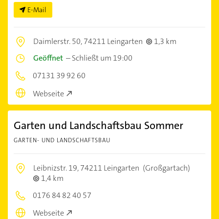
E-Mail
Daimlerstr. 50,
74211 Leingarten
1,3 km
Geöffnet
–
Schließt um 19:00
07131 39 92 60
Webseite
Garten und Landschaftsbau Sommer
GARTEN- UND LANDSCHAFTSBAU
Leibnizstr. 19,
74211 Leingarten
(Großgartach)
1,4 km
0176 84 82 40 57
Webseite