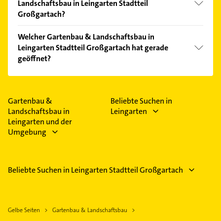
Landschaftsbau in Leingarten Stadtteil
Großgartach?
Vergleichen Sie alle Anbieter anhand echter
Welcher Gartenbau & Landschaftsbau in
Kundenmeinungen und profitieren Sie von den
Leingarten Stadtteil Großgartach hat gerade
Empfehlungen. Die Suchergebnisse können Sie sich
geöffnet?
einfach nach
Bewertungen
sortiert anzeigen lassen.
Im Anbieter-Bereich finden Sie alle
Öffnungszeiten
.
Bitte beachten Sie, dass diese an Sonn- und
Feiertagen abweichen können.
Gartenbau &
Beliebte Suchen in
Landschaftsbau in
Leingarten
Leingarten und der
Umgebung
Beliebte Suchen in Leingarten Stadtteil Großgartach
Gelbe Seiten
Gartenbau & Landschaftsbau