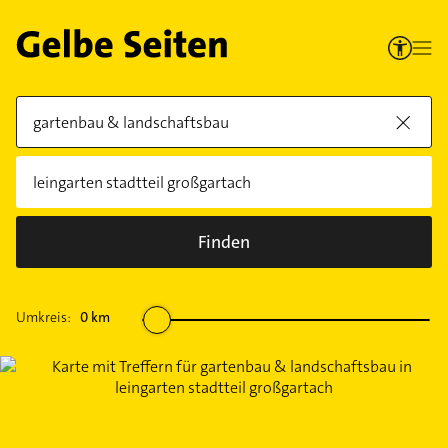
Finden
Umkreis:
0
km