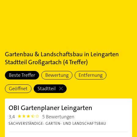
Gartenbau & Landschaftsbau
in
Leingarten
Stadtteil Großgartach
(
4
Treffer)
Beste Treffer
Bewertung
Entfernung
Geöffnet
Stadtteil
OBI Gartenplaner Leingarten
3,4
5 Bewertungen
3.4
SACHVERSTÄNDIGE: GARTEN- UND LANDSCHAFTSBAU