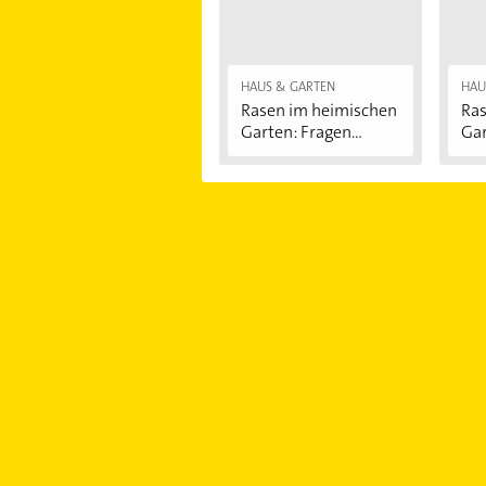
HAUS & GARTEN
HAU
Rasen im heimischen
Ras
Garten: Fragen...
Gar