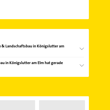
u & Landschaftsbau in Königslutter am
nd echter Kundenmeinungen und profitieren Sie
u in Königslutter am Elm hat gerade
ebnisse können Sie sich einfach nach
en.
Öffnungszeiten
. Bitte beachten Sie, dass diese an
önnen.