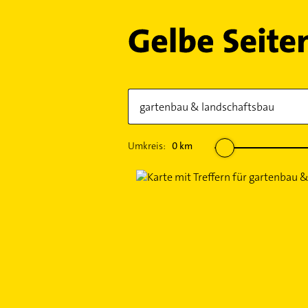
Umkreis:
0
km