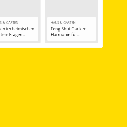
S & GARTEN
HAUS & GARTEN
en im heimischen
Feng-Shui-Garten:
ten: Fragen...
Harmonie für...