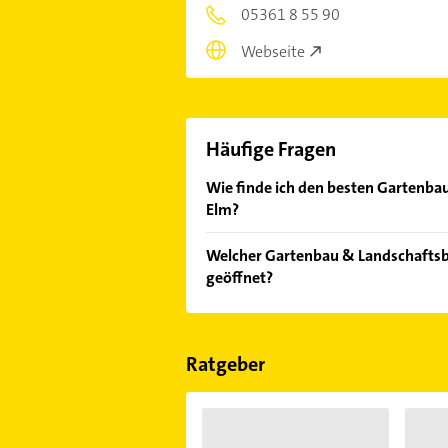
05361 8 55 90
Webseite
Häufige Fragen
Wie finde ich den besten Gartenba
Elm?
Vergleichen Sie alle Anbieter anha
Welcher Gartenbau & Landschaftsba
von den Empfehlungen. Die Sucherg
geöffnet?
Bewertungen
sortiert anzeigen lass
Im Anbieter-Bereich finden Sie alle
Sonn- und Feiertagen abweichen k
Ratgeber