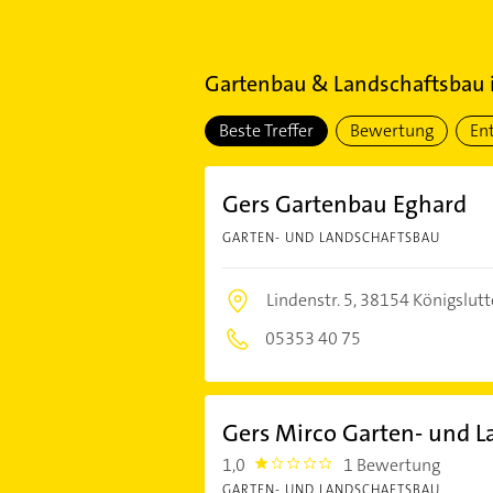
Gartenbau & Landschaftsbau
Beste Treffer
Bewertung
En
Gers Gartenbau Eghard
GARTEN- UND LANDSCHAFTSBAU
Lindenstr. 5,
38154 Königslutt
05353 40 75
Gers Mirco Garten- und L
1,0
1 Bewertung
1.0
GARTEN- UND LANDSCHAFTSBAU