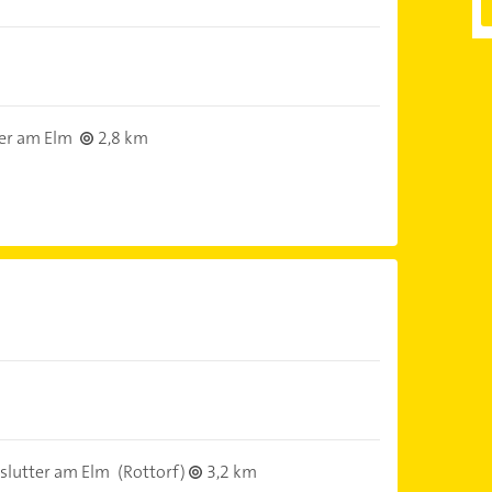
er am Elm
2,8 km
slutter am Elm
(Rottorf)
3,2 km