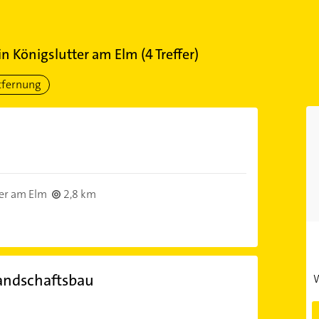
in
Königslutter am Elm
(
4
Treffer)
tfernung
er am Elm
2,8 km
andschaftsbau
W