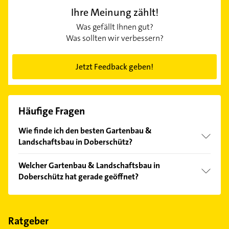
Ihre Meinung zählt!
Was gefällt Ihnen gut?
Was sollten wir verbessern?
Jetzt Feedback geben!
Häufige Fragen
Wie finde ich den besten Gartenbau &
Landschaftsbau in Doberschütz?
Vergleichen Sie alle Anbieter anhand echter
Welcher Gartenbau & Landschaftsbau in
Kundenmeinungen und profitieren Sie von den
Doberschütz hat gerade geöffnet?
Empfehlungen. Die Suchergebnisse können Sie sich
einfach nach
Bewertungen
sortiert anzeigen lassen.
Im Anbieter-Bereich finden Sie alle
Öffnungszeiten
.
Bitte beachten Sie, dass diese an Sonn- und
Feiertagen abweichen können.
Ratgeber