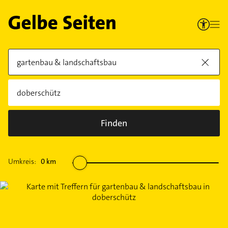
Finden
Umkreis:
0
km