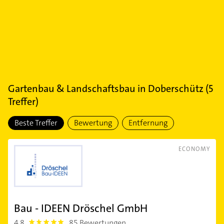
Gartenbau & Landschaftsbau
in
Doberschütz
(
5
Treffer)
Beste Treffer
Bewertung
Entfernung
ECONOMY
Bau - IDEEN Dröschel GmbH
4,8
85 Bewertungen
4.8