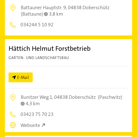
Battauner Hauptstr. 9,
04838 Doberschütz
(Battaune)
3,8 km
034244 5 10 92
Hättich Helmut Forstbetrieb
GARTEN- UND LANDSCHAFTSBAU
E-Mail
Bunitzer Weg 1,
04838 Doberschütz
(Paschwitz)
4,3 km
03423 75 70 23
Webseite