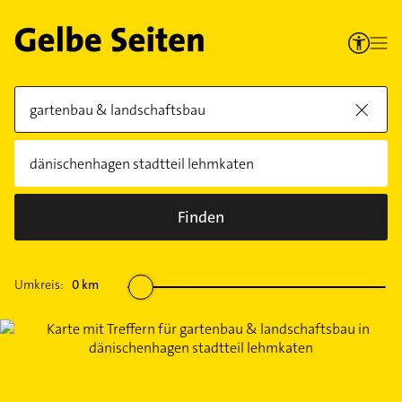
Finden
Umkreis:
0
km