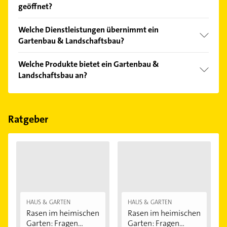
geöffnet?
einfach nach
Bewertungen
sortiert anzeigen lassen.
Im Anbieter-Bereich finden Sie alle
Öffnungszeiten
.
Welche Dienstleistungen übernimmt ein
Bitte beachten Sie, dass diese an Sonn- und
Gartenbau & Landschaftsbau?
Feiertagen abweichen können.
Folgende Leistungen werden angeboten:
Welche Produkte bietet ein Gartenbau &
Baumpflege, Gartenanlagen, Gartengestaltung,
Landschaftsbau an?
Gartenpflege und Gestaltung von Grünanlagen.
Das Angebot umfasst unter anderem Teiche,
Terrassen und Zäune.
Ratgeber
HAUS & GARTEN
HAUS & GARTEN
Rasen im heimischen
Rasen im heimischen
Garten: Fragen...
Garten: Fragen...