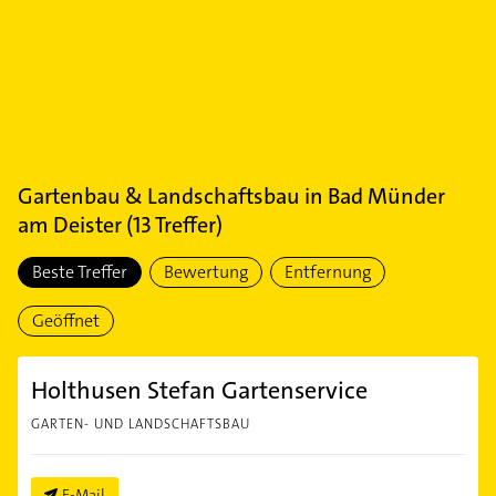
Gartenbau & Landschaftsbau
in
Bad Münder
am Deister
(
13
Treffer)
Beste Treffer
Bewertung
Entfernung
Geöffnet
Holthusen Stefan Gartenservice
GARTEN- UND LANDSCHAFTSBAU
E-Mail