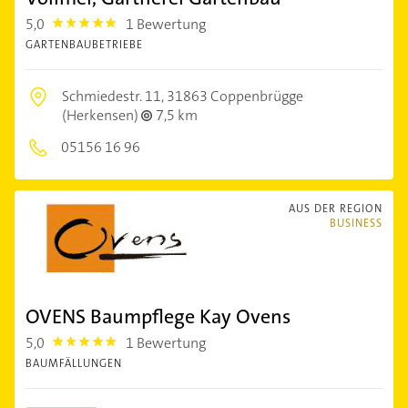
5,0
1 Bewertung
5.0
GARTENBAUBETRIEBE
Schmiedestr. 11,
31863 Coppenbrügge
(Herkensen)
7,5 km
05156 16 96
AUS DER REGION
BUSINESS
OVENS Baumpflege Kay Ovens
5,0
1 Bewertung
5.0
BAUMFÄLLUNGEN