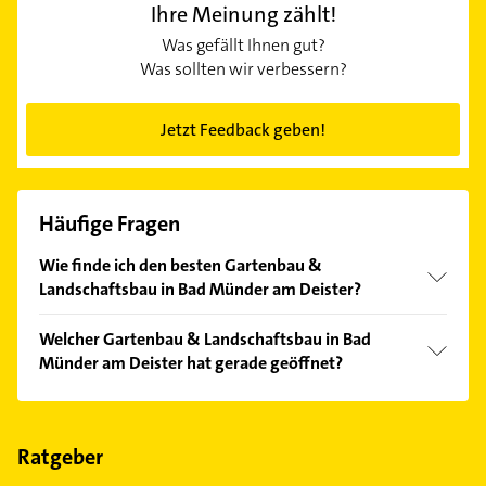
Ihre Meinung zählt!
Was gefällt Ihnen gut?
Was sollten wir verbessern?
Jetzt Feedback geben!
Häufige Fragen
Wie finde ich den besten Gartenbau &
Landschaftsbau in Bad Münder am Deister?
Vergleichen Sie alle Anbieter anhand echter
Welcher Gartenbau & Landschaftsbau in Bad
Kundenmeinungen und profitieren Sie von den
Münder am Deister hat gerade geöffnet?
Empfehlungen. Die Suchergebnisse können Sie sich
einfach nach
Bewertungen
sortiert anzeigen lassen.
Im Anbieter-Bereich finden Sie alle
Öffnungszeiten
.
Bitte beachten Sie, dass diese an Sonn- und
Feiertagen abweichen können.
Ratgeber