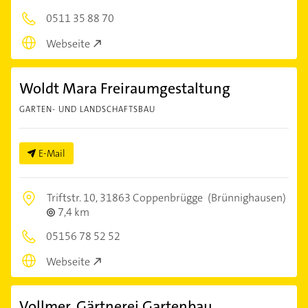
0511 35 88 70
Webseite
Woldt Mara Freiraumgestaltung
GARTEN- UND LANDSCHAFTSBAU
E-Mail
Triftstr. 10,
31863 Coppenbrügge
(Brünnighausen)
7,4 km
05156 78 52 52
Webseite
Vollmer, Gärtnerei Gartenbau