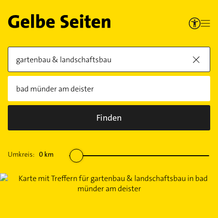
Finden
Umkreis:
0
km